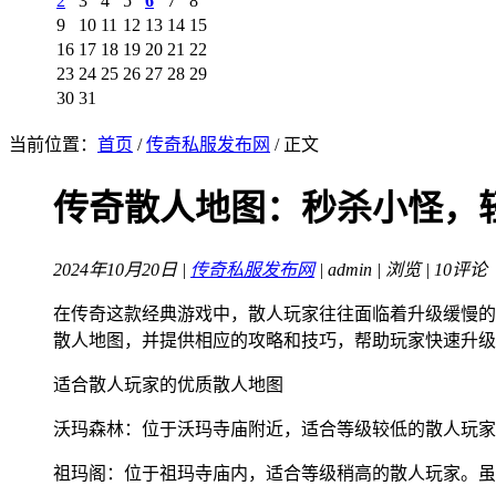
2
3
4
5
6
7
8
9
10
11
12
13
14
15
16
17
18
19
20
21
22
23
24
25
26
27
28
29
30
31
当前位置：
首页
/
传奇私服发布网
/ 正文
传奇散人地图：秒杀小怪，
2024年10月20日 |
传奇私服发布网
| admin |
浏览 | 10评论
在传奇这款经典游戏中，散人玩家往往面临着升级缓慢的
散人地图，并提供相应的攻略和技巧，帮助玩家快速升级
适合散人玩家的优质散人地图
沃玛森林：位于沃玛寺庙附近，适合等级较低的散人玩家
祖玛阁：位于祖玛寺庙内，适合等级稍高的散人玩家。虽