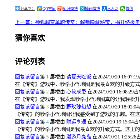
分享到：
QQ空间
新浪微博
腾讯微博
人人网
微信
上一篇：神狐超变单职传奇：解锁隐藏秘宝，揭开终极奥
猜你喜欢
评论列表
回复该留言
第
1
层楼由
请夏天吃饭
在2024/10/20 16:07:
在《传奇》游戏中，秒杀小怪地图是我最喜欢的升级方式
回复该留言
第
2
层楼由
心软成患
在2024/10/20 16:08:29
在《传奇》游戏中，我发现秒杀小怪地图真的让我轻松升
回复该留言
第
3
层楼由
野玫瑰幻想
在2024/10/20 18:02:
《传奇》的秒杀小怪地图让我感受到了游戏的乐趣。在这
回复该留言
第
4
层楼由
财运亨通
在2024/10/20 19:15:04
《传奇》的秒杀小怪地图是我最喜欢的升级方式。这里的
回复该留言
第
5
层楼由
漫游月亮岛
在2024/10/21 1:25:2