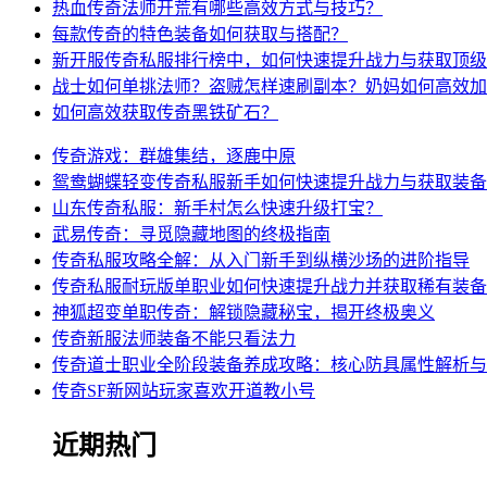
热血传奇法师开荒有哪些高效方式与技巧？
每款传奇的特色装备如何获取与搭配？
新开服传奇私服排行榜中，如何快速提升战力与获取顶级
战士如何单挑法师？盗贼怎样速刷副本？奶妈如何高效加
如何高效获取传奇黑铁矿石？
传奇游戏：群雄集结，逐鹿中原
鸳鸯蝴蝶轻变传奇私服新手如何快速提升战力与获取装备
山东传奇私服：新手村怎么快速升级打宝？
武易传奇：寻觅隐藏地图的终极指南
传奇私服攻略全解：从入门新手到纵横沙场的进阶指导
传奇私服耐玩版单职业如何快速提升战力并获取稀有装备
神狐超变单职传奇：解锁隐藏秘宝，揭开终极奥义
传奇新服法师装备不能只看法力
传奇道士职业全阶段装备养成攻略：核心防具属性解析与
传奇SF新网站玩家喜欢开道教小号
近期热门