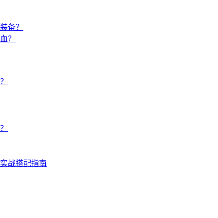
装备？
血？
？
？
实战搭配指南