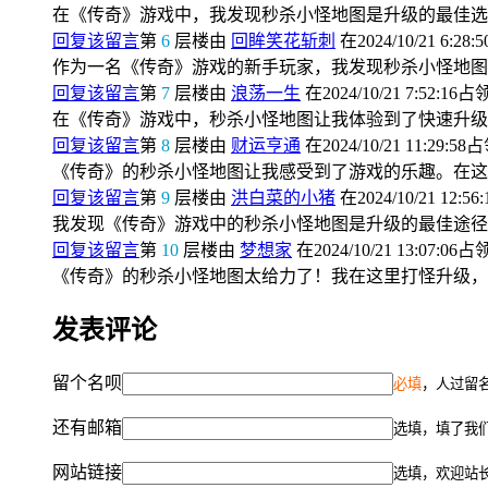
在《传奇》游戏中，我发现秒杀小怪地图是升级的最佳选
回复该留言
第
6
层楼由
回眸笑花斩刺
在2024/10/21 6:28:
作为一名《传奇》游戏的新手玩家，我发现秒杀小怪地图
回复该留言
第
7
层楼由
浪荡一生
在2024/10/21 7:52:16占
在《传奇》游戏中，秒杀小怪地图让我体验到了快速升级
回复该留言
第
8
层楼由
财运亨通
在2024/10/21 11:29:58
《传奇》的秒杀小怪地图让我感受到了游戏的乐趣。在这
回复该留言
第
9
层楼由
洪白菜的小猪
在2024/10/21 12:56
我发现《传奇》游戏中的秒杀小怪地图是升级的最佳途径
回复该留言
第
10
层楼由
梦想家
在2024/10/21 13:07:06占
《传奇》的秒杀小怪地图太给力了！我在这里打怪升级，
发表评论
留个名呗
必填
，人过留名
还有邮箱
选填，填了我
网站链接
选填，欢迎站