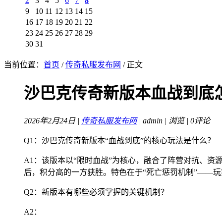
2
3
4
5
6
7
8
9
10
11
12
13
14
15
16
17
18
19
20
21
22
23
24
25
26
27
28
29
30
31
当前位置：
首页
/
传奇私服发布网
/ 正文
沙巴克传奇新版本血战到底
2026年2月24日 |
传奇私服发布网
| admin |
浏览 | 0评论
Q1：沙巴克传奇新版本“血战到底”的核心玩法是什么？
A1：该版本以“限时血战”为核心，融合了阵营对抗、资
后，积分高的一方获胜。特色在于“死亡惩罚机制”——
Q2：新版本有哪些必须掌握的关键机制？
A2：