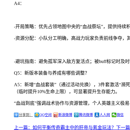
A4：
-开局策略：优先占领地图中央的“血战祭坛”，提供持续
-资源分配：小队分工明确，高战力玩家负责前线争夺，
-避坑指南：避免孤军深入敌方复活点；被buff标记时
Q5：新版本装备与养成有哪些调整？
A5：新增“血战套装”（通过活动兑换），3件套激活“
（临时提升10%生命上限），可显著提升生存能力。
“血战到底”强调战术协作与资源管理，个人英雄主义极
分享到：
QQ空间
新浪微博
腾讯微博
人人网
微信
上一篇：如何平衡传奇霸主中的肝帝与氪金玩法？
下一篇