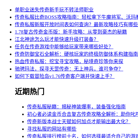
单职业迷失传奇新手玩不转法师职业
传奇私服比奇BOSS攻略指南：轻松拿下牛魔将军、沃玛
传奇私服新服开放时间表如何查询？最新攻略技巧有哪些
1.78复古传奇金币版：新手攻略：从零到豪杰的秘籍
江北神途怎么玩才能快速升级打装备？
任务在传奇游戏中能够给玩家带来哪些好处？
传奇防御宝石全解析：硬核玩家的终极防御体系构建指南
热血传奇私服：挖宝寻宝攻略，秘境奇珍等你来探
驰骋玛法，探寻天罡传奇：无上神兵，谁可争夺？
如何下载冒险岛v1.76传奇客户端并快速上手？
近期热门
传奇私服秘籍：揭秘神装爆率，装备强化指南
初心者必读金币合击复古传奇攻略全解析：助你叱
传奇新版本战士天赋如何加点才能输出最大化？
寻找私服的网站有哪些
传奇私服排行榜前十名，如何选择最适合自己的游