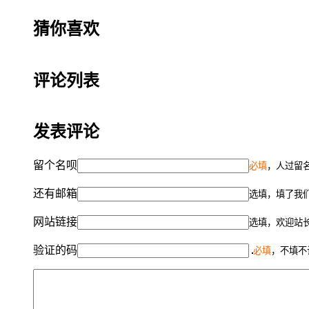
猜你喜欢
评论列表
发表评论
留个名呗
必填
，人过留名
还有邮箱
选填，填了我
网站链接
选填，欢迎站
验证的码
必填
，不填不