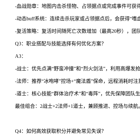
-血战勋章：地图内击杀怪物、占领据点或完成事件可获得
-动态buff系统：连续击杀玩家或占领据点后，会获得“嗜
-复活策略：复活时间随死亡次数增加（最高20秒），团
Q3：职业搭配与技能选择有何优化方案？
A3：
-战士：优先点满“野蛮冲撞”和“烈火剑法”，利用高爆
-法师：推荐“冰咆哮”控场+“魔法盾”保命，远程消耗时
-道士：核心技能“群体治疗术”和“毒阵”，优先保障团
最佳组合：2战士+2法师+1道士，兼顾推进、控场与续航
Q4：如何高效获取积分并避免常见失误？