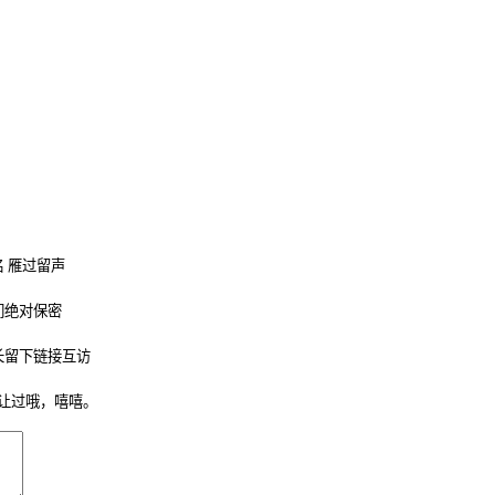
 雁过留声
们绝对保密
长留下链接互访
让过哦，嘻嘻。