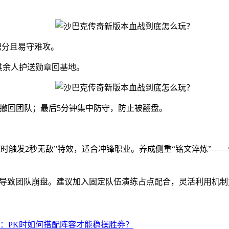
积分且易守难攻。
其余人护送勋章回基地。
及时撤回团队；最后5分钟集中防守，防止被翻盘。
濒死时触发2秒无敌”特效，适合冲锋职业。养成侧重“铭文淬炼”—
易导致团队崩盘。建议加入固定队伍演练占点配合，灵活利用机
：PK时如何搭配阵容才能稳操胜券？