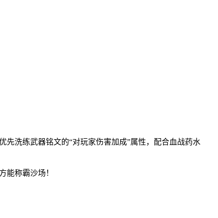
—优先洗练武器铭文的“对玩家伤害加成”属性，配合血战药水
制方能称霸沙场！