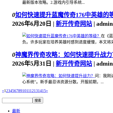
最新版本攻略。2.游戏内引导系统...
0
如何快速提升蓝魔传奇176中英雄的
2026年6月20日 |
新开传奇网站
| admi
在《蓝
负。许多玩家在培养英雄时感到进度缓慢，本文将采.
0
神魔界传奇攻略：如何快速提升战力
2026年5月31日 |
新开传奇网站
| admi
问：我刚
心系统”。新手最忌讳资源分散。开服前期，...
«
1
2
3
4
5
6
7
8
9
10
11
12
13
14
15
»
最新