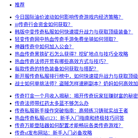
推荐
今日国际油价波动如何影响传奇游戏内经济策略？
jjj传奇行会资金如何获取？
韩版中变传奇私服如何快速提升战力与获取顶级装备？
轻变传奇网中热血传奇手游免费坐骑如何领取？
神器传奇中如何加入公会？
热血传奇黑铁矿石怎么获得？挖矿地点与技巧全攻略
热血传奇法师开荒有哪些高效方式与技巧？
每款传奇的特色装备如何获取与搭配？
新开服传奇私服排行榜中，如何快速提升战力与获取顶级
战士如何单挑法师？盗贼怎样速刷副本？奶妈如何高效加
传奇打金一个月收入揭秘：揭开传奇玩家狂赚财富的秘密
传奇法师带红药太多蓝不够怎么办
传奇私服新手操作突破指南：高频练习铸就实战王者
热血传奇私服sf123：新手入门指南和终极技巧问答
传奇万能登陆器如何配置才能畅玩各类传奇游戏？
传奇sf发布网站：新手入门必备攻略