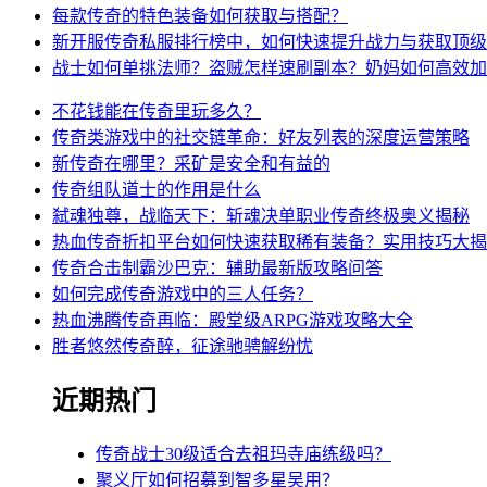
每款传奇的特色装备如何获取与搭配？
新开服传奇私服排行榜中，如何快速提升战力与获取顶级
战士如何单挑法师？盗贼怎样速刷副本？奶妈如何高效加
不花钱能在传奇里玩多久？
传奇类游戏中的社交链革命：好友列表的深度运营策略
新传奇在哪里？采矿是安全和有益的
传奇组队道士的作用是什么
弑魂独尊，战临天下：斩魂决单职业传奇终极奥义揭秘
热血传奇折扣平台如何快速获取稀有装备？实用技巧大揭
传奇合击制霸沙巴克：辅助最新版攻略问答
如何完成传奇游戏中的三人任务？
热血沸腾传奇再临：殿堂级ARPG游戏攻略大全
胜者悠然传奇醉，征途驰骋解纷忧
近期热门
传奇战士30级适合去祖玛寺庙练级吗？
聚义厅如何招募到智多星吴用？