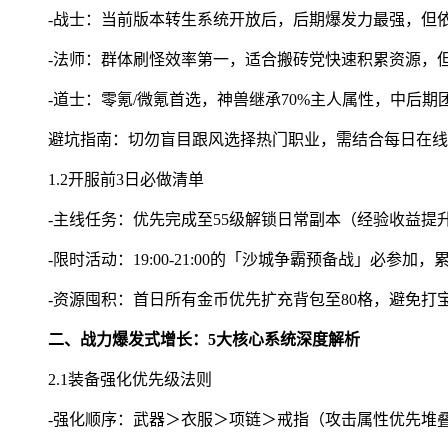
-战士：当前版本转生系统开放后，后期爆发力最强，但
-法师：群体刷怪效率第一，适合搬砖党快速积累资源，
-道士：零氪/微氪首选，神兽继承70%主人属性，中后期
避坑指南：切勿盲目跟风选择热门职业，需结合每日在线
1.2开服前3日必做清单
-主线任务：优先完成至55级解锁日常副本（经验收益提升
-限时活动：19:00-21:00的「沙城争霸预备战」必参加
-资源囤积：首日所有金币优先扩充背包至80格，避免打
二、战力爆发式增长：5大核心系统深度解析
2.1装备强化优先级法则
-强化顺序：武器＞衣服＞项链＞戒指（攻击属性优先堆