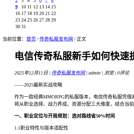
2
3
4
5
6
7
8
9
10
11
12
13
14
15
16
17
18
19
20
21
22
23
24
25
26
27
28
29
30
31
当前位置：
首页
/
传奇私服发布网
/ 正文
电信传奇私服新手如何快速
2025年12月11日 |
传奇私服发布网
| admin |
浏览 | 0评论
——2025最新实战攻略
作为一款经典MMORPG的私服版本，电信传奇私服凭
将从职业选择、战力养成、资源分配三大维度，结合当前
一、职业定位与开局规划：选对路线省50%时间
1.1职业特性与版本适配性