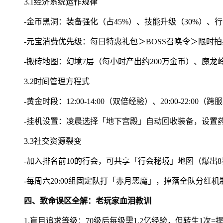
3.1经济系统运作规律
-金币黑洞：装备强化（占45%）、技能升级（30%）、行
-元宝消费优先级：每日特惠礼包＞BOSS召唤令＞限时拍
-搬砖地图：幻境7层（每小时产出约200万金币）、魔龙
3.2时间管理方程式
-黄金时段：12:00-14:00（双倍经验）、20:00-22:00（
-挂机设置：凌晨选择「地下宫殿」自动回收装备，设置药
3.3社交资源裂变
-加入排名前10的行会，可共享「行会秘境」地图（爆出8
-每周六20:00组固定队打「赤月恶魔」，掉落全队分红机
四、致命误区全解：老玩家血泪教训
1.盲目追求等级：70级后每级需1.2亿经验，但转生1次=