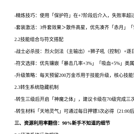
-精炼技巧：使用「保护符」在+7阶段后介入，失败率超过
-套装激活：3件套效果＞散件高星，优先凑齐「赤月」
2.2技能组合与符文搭配
-战士必杀技：烈火剑法（主输出）+狮子吼（控制）+逐
-符文选择：优先镶嵌「暴击几率+3%」「吸血+5%」类
-升级策略：每天预留200万金币用于技能升级，核心技
2.3转生系统隐藏机制
-转生三级后开启「神魔之体」，建议卡级在70级完成三次
-转生材料「天地灵气」可通过每日押镖3次必得（21:00
三、资源利用率翻倍：90%新手不知道的细节