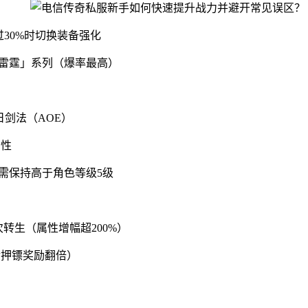
30%时切换装备强化
「雷霆」系列（爆率最高）
日剑法（AOE）
属性
能需保持高于角色等级5级
转生（属性增幅超200%）
后押镖奖励翻倍）