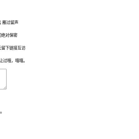
 雁过留声
们绝对保密
长留下链接互访
让过哦，嘻嘻。
。