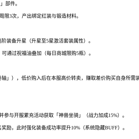
套装」部件。
每周限3次，产出绑定红装与锻造材料。
高阶装备升星（升星至5星激活套装属性）。
，可通过祝福油叠加（每日商城限购5瓶）。
卷轴」），低价购入后在本服高价转卖，赚取差价购买自身所需
并参与开服累充活动获取「神兽坐骑」（战力加成15%）。
奖励，此时强化装备成功率提升10%（系统隐藏BUFF）。