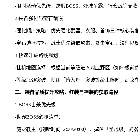
-限时活动优先级：跨服BOSS、沙城争霸、行会战等
2.装备强化与宝石镶嵌
-强化顺序策略：优先强化武器、衣服、首饰三件核心装备
-宝石选择技巧：战士优先镶嵌攻击、暴击宝石；法师以
3.快速升级路线规划
-挂机地图选择：根据当前等级进入对应野区（如60级前
-等级瓶颈突破：使用「修为丹」突破等级上限时，建议
二、装备品质提升攻略：红装与神装的获取路径
1.BOSS击杀优先级
-世界BOSS必抢清单：
-魔龙教主（刷新时间12:00/20:00）：掉落「圣战级」武