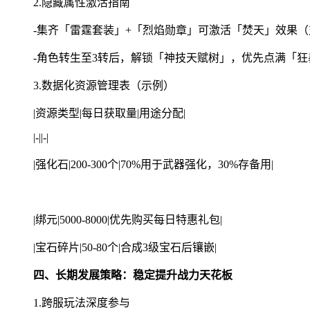
2.隐藏属性激活指南
-集齐「雷霆套装」+「烈焰勋章」可激活「焚天」效果（对B
-角色转生至3转后，解锁「神技天赋树」，优先点满「狂
3.数据化资源管理表（示例）
|资源类型|每日获取量|用途分配|
|-||-|
|强化石|200-300个|70%用于武器强化，30%存备用|
|绑元|5000-8000|优先购买每日特惠礼包|
|宝石碎片|50-80个|合成3级宝石后镶嵌|
四、长期发展策略：稳定提升战力天花板
1.跨服玩法深度参与