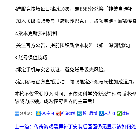
-跨服竞技场每日挑战10次，累积积分兑换「神装自选箱
-加入顶级联盟参与「跨服沙巴克」，占领城池可解锁专属
2.版本更新预判机制
-关注官方公告，提前囤积新版本材料（如「深渊钥匙」
3.账号保值技巧
-绑定手机与实名认证，避免账号丢失风险。
-定期参与官方直播活动，领取限定外观与属性加成道具
冲榜不仅需要投入时间，更依赖科学的资源管理与版本理
破战力瓶颈，成为传奇世界的主宰者！
分享到：
QQ空间
新浪微博
腾讯微博
人人网
微信
上一篇：传奇游戏黑屏补丁安装后画面仍无显示该如何处