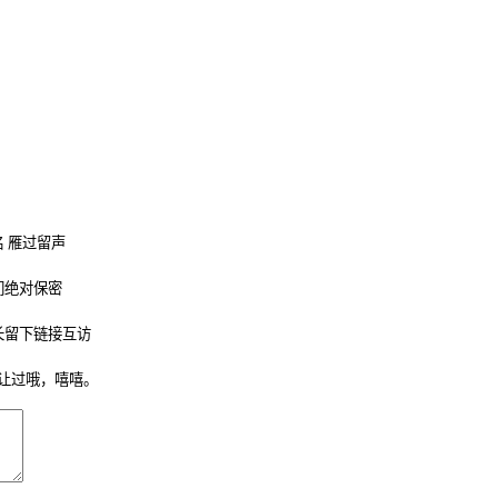
 雁过留声
们绝对保密
长留下链接互访
让过哦，嘻嘻。