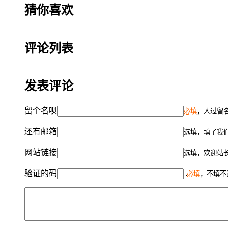
猜你喜欢
评论列表
发表评论
留个名呗
必填
，人过留名
还有邮箱
选填，填了我
网站链接
选填，欢迎站
验证的码
必填
，不填不