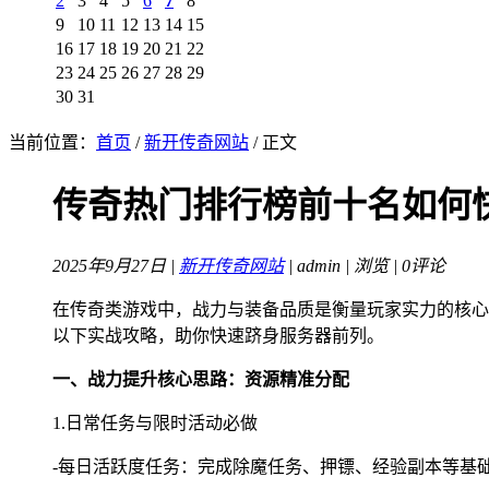
2
3
4
5
6
7
8
9
10
11
12
13
14
15
16
17
18
19
20
21
22
23
24
25
26
27
28
29
30
31
当前位置：
首页
/
新开传奇网站
/ 正文
传奇热门排行榜前十名如何
2025年9月27日 |
新开传奇网站
| admin |
浏览 | 0评论
在传奇类游戏中，战力与装备品质是衡量玩家实力的核心
以下实战攻略，助你快速跻身服务器前列。
一、战力提升核心思路：资源精准分配
1.日常任务与限时活动必做
-每日活跃度任务：完成除魔任务、押镖、经验副本等基