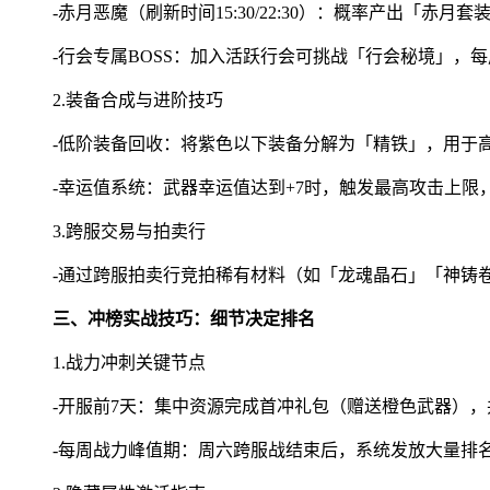
-赤月恶魔（刷新时间15:30/22:30）：概率产出「赤月
-行会专属BOSS：加入活跃行会可挑战「行会秘境」，
2.装备合成与进阶技巧
-低阶装备回收：将紫色以下装备分解为「精铁」，用于
-幸运值系统：武器幸运值达到+7时，触发最高攻击上限
3.跨服交易与拍卖行
-通过跨服拍卖行竞拍稀有材料（如「龙魂晶石」「神铸
三、冲榜实战技巧：细节决定排名
1.战力冲刺关键节点
-开服前7天：集中资源完成首冲礼包（赠送橙色武器），
-每周战力峰值期：周六跨服战结束后，系统发放大量排名