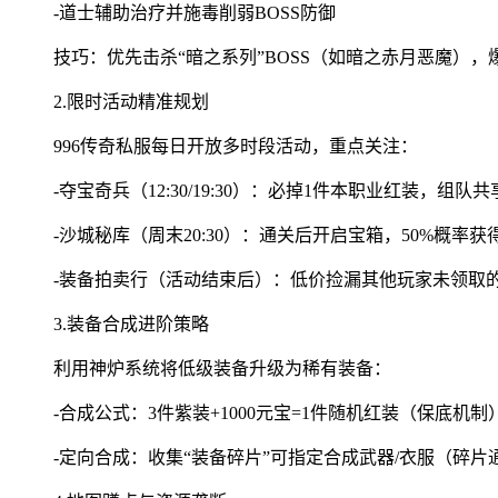
-道士辅助治疗并施毒削弱BOSS防御
技巧：优先击杀“暗之系列”BOSS（如暗之赤月恶魔），
2.限时活动精准规划
996传奇私服每日开放多时段活动，重点关注：
-夺宝奇兵（12:30/19:30）：必掉1件本职业红装，组队
-沙城秘库（周末20:30）：通关后开启宝箱，50%概率
-装备拍卖行（活动结束后）：低价捡漏其他玩家未领取
3.装备合成进阶策略
利用神炉系统将低级装备升级为稀有装备：
-合成公式：3件紫装+1000元宝=1件随机红装（保底机制
-定向合成：收集“装备碎片”可指定合成武器/衣服（碎