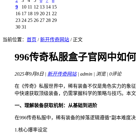
2
3
4
5
6
7
8
9
10
11
12
13
14
15
16
17
18
19
20
21
22
23
24
25
26
27
28
29
30
31
当前位置：
首页
/
新开传奇网站
/ 正文
996传奇私服盒子官网中如
2025年9月8日 |
新开传奇网站
| admin |
浏览 | 0评论
在《传奇》私服世界中，稀有装备不仅是角色实力的象征
中快速获取顶级装备，仍需掌握科学的策略与技巧。本文
一、理解装备获取机制：从基础到进阶
在996传奇私服中，稀有装备的掉落逻辑遵循“副本难度
1.核心爆率设定