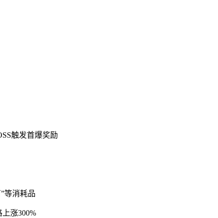
OSS触发首爆奖励
石”等消耗品
上涨300%