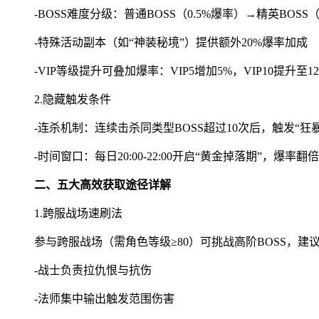
-BOSS难度分级：普通BOSS（0.5%爆率）→精英BOS
-特殊活动副本（如“神装秘境”）提供额外20%爆率加成
-VIP等级提升可叠加爆率：VIP5增加5%，VIP10提升至1
2.隐藏触发条件
-连杀机制：连续击杀同类型BOSS超过10次后，触发“狂
-时间窗口：每日20:00-22:00开启“黄金掉落期”，爆率
二、五大高效获取途径详解
1.跨服战场速刷法
参与跨服战场（需角色等级≥80）可挑战高阶BOSS，建
-战士负责拉仇恨与抗伤
-法师集中输出触发范围伤害