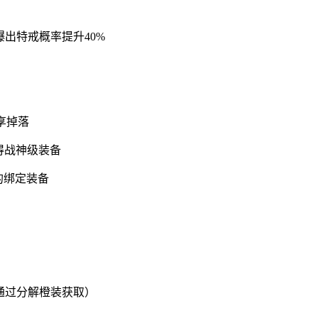
爆出特戒概率提升40%
共享掉落
获得战神级装备
的绑定装备
）
片通过分解橙装获取）