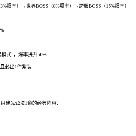
S（3%爆率）→世界BOSS（8%爆率）→跨服BOSS（15%爆率）
2%
暴模式”，爆率提升50%
翻倍且必出1件紫装
议组建3战2法1道的经典阵容：