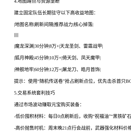
4.地图蹲点与资源垄断
建立固定队伍长期驻守以下高收益地图：
|地图名称|刷新间隔|推荐战力|核心掉落|
|||||
|魔龙深渊|30分钟|8万+|天龙圣剑、雷霆战甲|
|狐月神殿|45分钟|10万+|倚天剑、凤天魔甲|
|神舰地牢|60分钟|12万+|屠龙刀、皓月首饰|
提示：使用“随机传送卷”抢占刷新点位，优先击杀首只B
5.交易系统套利技巧
通过市场波动赚取元宝购买装备：
-低价囤积材料：每日0点刷新后，收购“祝福油”“黑铁矿
-高价抛售时机：周末晚21点行会战前，武器强化材料价格