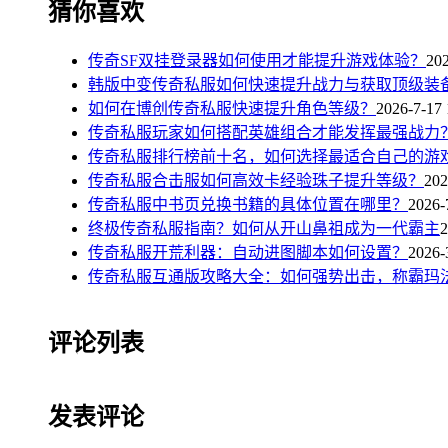
猜你喜欢
传奇SF双挂登录器如何使用才能提升游戏体验？
202
韩版中变传奇私服如何快速提升战力与获取顶级装
如何在博创传奇私服快速提升角色等级？
2026-7-17 
传奇私服玩家如何搭配英雄组合才能发挥最强战力
传奇私服排行榜前十名，如何选择最适合自己的游
传奇私服合击服如何高效卡经验珠子提升等级？
202
传奇私服中书页兑换书籍的具体位置在哪里？
2026-
终极传奇私服指南？如何从开山鼻祖成为一代霸主
2
传奇私服开荒利器：自动进图脚本如何设置？
2026-
传奇私服互通版攻略大全：如何强势出击，称霸玛
评论列表
发表评论