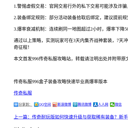
1.警惕虚假交易：官网交易行外的私下交易可能涉及诈
2.装备绑定规则：部分活动装备拾取后绑定，建议提前
3.爆率衰减机制：连续刷同一地图超过2小时，爆率下降5
通过以上策略，实测玩家可在3天内集齐战神套装，7天冲击
奇征程！
本文首发996传奇私服攻略站，转载请注明出处并附带原
传奇私服996盒子装备攻略快速毕业高爆率版本
传奇私服
分享到：
QQ空间
新浪微博
腾讯微博
人人网
微信
上一篇：传奇耐玩版如何快速升级与获取稀有装备？新手