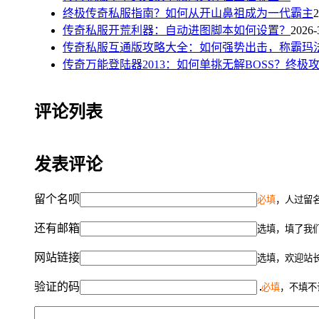
终极传奇私服指南？如何从开山鼻祖成为一代霸主
2
传奇私服开荒利器：自动进图脚本如何设置？
2026-
传奇私服互通版攻略大全：如何强势出击，称霸玛
传奇万能登陆器2013：如何单挑无解BOSS？终极
评论列表
发表评论
留个名呗
必填
，人过留名
还有邮箱
选填，填了我
网站链接
选填，欢迎站
验证的码
必填
，不填不