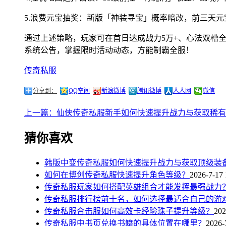
5.浪费元宝抽奖：新版「神装寻宝」概率暗改，前三天
通过上述策略，玩家可在首日达成战力5万+、心法双槽全
系统公告，掌握限时活动动态，方能制霸全服！
传奇私服
分享到：
QQ空间
新浪微博
腾讯微博
人人网
微信
上一篇：仙侠传奇私服新手如何快速提升战力与获取稀有
猜你喜欢
韩版中变传奇私服如何快速提升战力与获取顶级装
如何在博创传奇私服快速提升角色等级？
2026-7-17 
传奇私服玩家如何搭配英雄组合才能发挥最强战力
传奇私服排行榜前十名，如何选择最适合自己的游
传奇私服合击服如何高效卡经验珠子提升等级？
202
传奇私服中书页兑换书籍的具体位置在哪里？
2026-