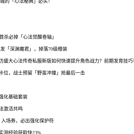
城的「心法秘典」必买！
，首杀必掉「心法觉醒卷轴」
王触发「深渊魔君」，掉落70级橙装
墙卡位，战士预留「野蛮冲撞」抢最后一击
先强化基础套装
无法激活共鸣
境」入场券，必出强化保护符
实测经验获取快23%