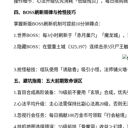
操作细节：心法升级优先消耗「低级残页」，每日限购商
四、BOSS刷新规律与抢怪技巧
掌握新版BOSS刷新机制可提前10分钟蹲点：
1.世界BOSS：每3小时刷新于「赤月巢穴」「魔龙城」
2.隐藏BOSS：在盟重土城（325,197）连续击杀5只尸
3.抢怪秘技：组队使用「诱敌香」吸引小怪，法师铺火
五、避坑指南：五大前期致命误区
1.盲目合成高阶装备：70级前不要用「玄铁」合成，优
2.心法平均升级：主心法需保持比副心法高20级，否则
3.忽视行会任务：每日捐献100万金币可领取「行会秘
4.挂机地图选择错误：55级前挂「骨魔洞」收益＞幻境，