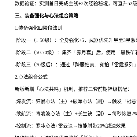
数据验证：实测首日完成主线+2次经验秘境，可直升52
三、装备强化与心法组合策略
1.装备强化四阶段法则
-阶段一（1-50级）：全身强化+5，武器优先升星至3星
-阶段二（50-70级）：集齐「赤月套」后，使用「黑铁矿
-阶段三（70级后）：通过「跨服拍卖」竞拍「雷霆系列
2.心法组合公式
新版新增「心法共鸣」机制，推荐三套前期神级搭配：
-爆发流：狂暴心法（主）+破军心法（副）→触发「战意
-续航流：毒凌波心法（主）+长生诀（副）→每秒恢复2
-控制流：寒冰心法+雷云诀→技能附带20%减速效果