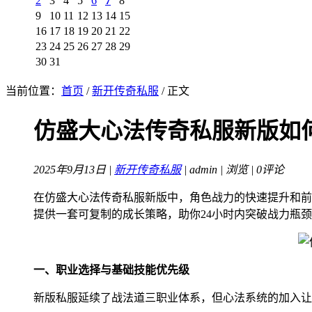
2
3
4
5
6
7
8
9
10
11
12
13
14
15
16
17
18
19
20
21
22
23
24
25
26
27
28
29
30
31
当前位置：
首页
/
新开传奇私服
/ 正文
仿盛大心法传奇私服新版如
2025年9月13日 |
新开传奇私服
| admin |
浏览 | 0评论
在仿盛大心法传奇私服新版中，角色战力的快速提升和前
提供一套可复制的成长策略，助你24小时内突破战力瓶
一、职业选择与基础技能优先级
新版私服延续了战法道三职业体系，但心法系统的加入让