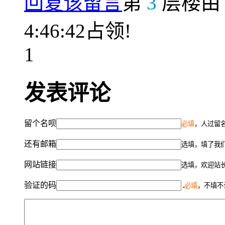
回复该留言
第
3
层楼
4:46:42占领!
1
发表评论
留个名呗
必填
，人过留名
还有邮箱
选填，填了我
网站链接
选填，欢迎站
验证的码
必填
，不填不