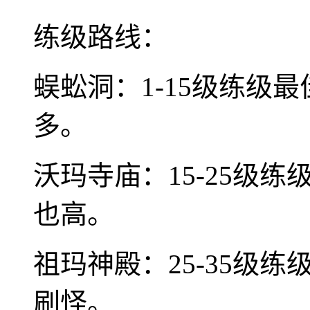
练级路线：
蜈蚣洞：1-15级练级
多。
沃玛寺庙：15-25级
也高。
祖玛神殿：25-35级
刷怪。