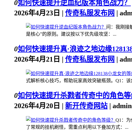
0
如何快速提升逆血纪版本角色战力？
2026年4月23日 |
传奇私服发布网
| ad
问：我刚接
是核心”的原则。建议按以下优先级攻坚：...
0
如何快速提升真·浪迹之地边缘1281
2026年4月21日 |
传奇私服发布网
| ad
式解析核心技巧，帮助玩家高效突破瓶颈。Q1：该角色
0
如何快速提升杀戮者传奇中的角色等
2026年4月20日 |
新开传奇网站
| admi
Q1：
了常规的挂机刷怪，需重点利用以下叠加方式：...