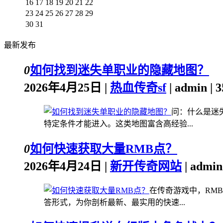
16
17
18
19
20
21
22
23
24
25
26
27
28
29
30
31
最新发布
0
如何找到迷失单职业的隐藏地图？
2026年4月25日 |
热血传奇sf
| admin |
问：什么是迷
特定条件才能进入。这类地图富含高经验...
0
如何快速获取大量RMB点？
2026年4月24日 |
新开传奇网站
| admi
在传奇游戏中，RM
答形式，为你剖析最新、最实用的快速...