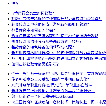
推荐
jjj传奇行会资金如何获取？
韩版中变传奇私服如何快速提升战力与获取顶级装备？
轻变传奇网中热血传奇手游免费坐骑如何领取？
神器传奇中如何加入公会？
热血传奇黑铁矿石怎么获得？挖矿地点与技巧全攻略
热血传奇法师开荒有哪些高效方式与技巧？
每款传奇的特色装备如何获取与搭配？
新开服传奇私服排行榜中，如何快速提升战力与获取顶级
战士如何单挑法师？盗贼怎样速刷副本？奶妈如何高效加
如何高效获取传奇黑铁矿石？
传奇世界：万千玩家共征战，探寻征途秘宝，首领BOSS
传奇新版本战士天赋如何加点才能输出最大化？
八荒神迹单职业传奇(独行八荒：单职业热血战斗)
最新发布的正版网址，让您安心畅享高品质服务！
您可以组建一个团队来完成lost legend
《三国传奇》征战攻略：名将抉择，策略制胜，问鼎中原