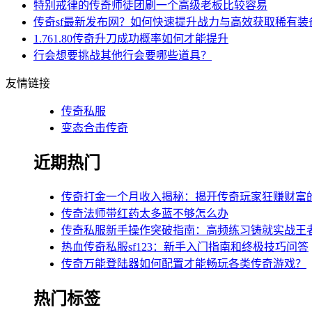
特别戒律的传奇师徒团刷一个高级老板比较容易
传奇sf最新发布网？如何快速提升战力与高效获取稀有装
1.761.80传奇升刀成功概率如何才能提升
行会想要挑战其他行会要哪些道具？
友情链接
传奇私服
变态合击传奇
近期热门
传奇打金一个月收入揭秘：揭开传奇玩家狂赚财富
传奇法师带红药太多蓝不够怎么办
传奇私服新手操作突破指南：高频练习铸就实战王
热血传奇私服sf123：新手入门指南和终极技巧问答
传奇万能登陆器如何配置才能畅玩各类传奇游戏？
热门标签