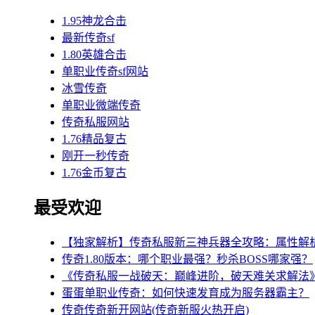
1.95神龙合击
最新传奇sf
1.80英雄合击
单职业传奇sf网站
冰雪传奇
单职业微端传奇
传奇私服网站
1.76精品复古
刚开一秒传奇
1.76金币复古
最受欢迎
【独家解析】传奇私服新三神兵器全攻略：属性解
传奇1.80版本：哪个职业最强？秒杀BOSS哪家强？
《传奇私服一战破天：巅峰进阶，破天难关求解法
蛋蛋单职业传奇：如何快速发育成为服务器霸主？
传奇传奇新开网站(传奇新服火热开启)