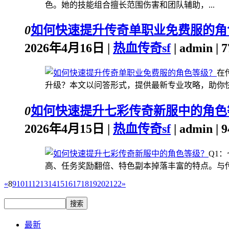
色。她的技能组合擅长范围伤害和团队辅助，...
0
如何快速提升传奇单职业免费服的角
2026年4月16日 |
热血传奇sf
| admin |
在
升级？本文以问答形式，提供最新专业攻略，助你快速
0
如何快速提升七彩传奇新服中的角色
2026年4月15日 |
热血传奇sf
| admin |
Q1
高、任务奖励翻倍、特色副本掉落丰富的特点。与传统
«
8
9
10
11
12
13
14
15
16
17
18
19
20
21
22
»
最新