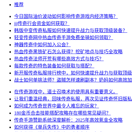
推荐
今日国际油价波动如何影响传奇游戏内经济策略？
jjj传奇行会资金如何获取？
韩版中变传奇私服如何快速提升战力与获取顶级装备？
轻变传奇网中热血传奇手游免费坐骑如何领取？
神器传奇中如何加入公会？
热血传奇黑铁矿石怎么获得？挖矿地点与技巧全攻略
热血传奇法师开荒有哪些高效方式与技巧？
每款传奇的特色装备如何获取与搭配？
新开服传奇私服排行榜中，如何快速提升战力与获取顶级
战士如何单挑法师？盗贼怎样速刷副本？奶妈如何高效加
在传奇游戏中，道士召唤术的使用具有重要意义。
让我们重温经典，回味传奇私服，再次见证传奇怀旧版私
如何成为传奇世界中最令人难忘的玩家？
180金币合击技能搭配攻略存在哪些常见疑问？
传奇手游赞助系统深度解析：2025年高效氪金全攻略
如何获得《单兵失传》中的勇者顺序