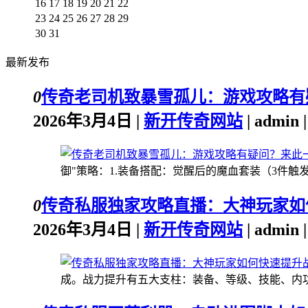
16
17
18
19
20
21
22
23
24
25
26
27
28
29
30
31
最新发布
0
传奇老司机致暴雪孤儿：游戏攻略有
2026年3月4日 |
新开传奇网站
| admin
御"策略：1.装备搭配：觉醒后的魔血套装（3件触发+3
0
传奇私服独家攻略直播：大神玩家如
2026年3月4日 |
新开传奇网站
| admin
成。战力提升有五大支柱：装备、等级、技能、内功、