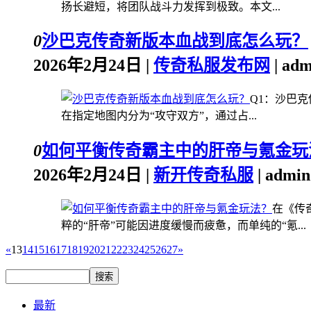
扬长避短，将团队战斗力发挥到极致。本文...
0
沙巴克传奇新版本血战到底怎么玩？
2026年2月24日 |
传奇私服发布网
| ad
Q1：沙巴
在指定地图内分为“攻守双方”，通过占...
0
如何平衡传奇霸主中的肝帝与氪金玩
2026年2月24日 |
新开传奇私服
| admi
在《传
粹的“肝帝”可能因进度缓慢而疲惫，而单纯的“氪...
«
13
14
15
16
17
18
19
20
21
22
23
24
25
26
27
»
最新