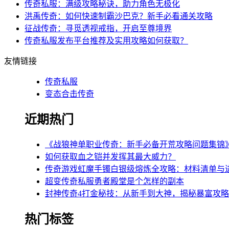
传奇私服：满级攻略秘诀，助力角色无极化
洪禹传奇：如何快速制霸沙巴克？新手必看通关攻略
征战传奇：寻觅透视戒指，开启至尊境界
传奇私服发布平台推荐及实用攻略如何获取？
友情链接
传奇私服
变态合击传奇
近期热门
《战狼神单职业传奇：新手必备开荒攻略问题集锦
如何获取血之铠并发挥其最大威力？
传奇游戏虹魔手镯白银级熔炼全攻略：材料清单与
超变传奇私服勇者殿堂是个怎样的副本
封神传奇4打金秘技：从新手到大神，揭秘暴富攻
热门标签