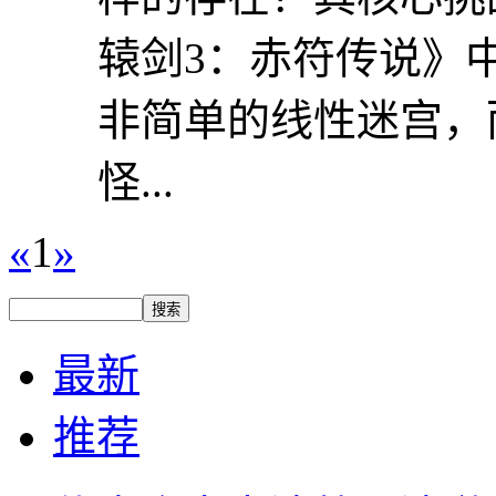
辕剑3：赤符传说》
非简单的线性迷宫，
怪...
«
1
»
最新
推荐