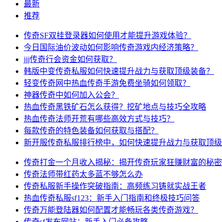
最新
推荐
传奇SF双挂登录器如何使用才能提升游戏体验？
今日国际油价波动如何影响传奇游戏内经济策略？
jjj传奇行会资金如何获取？
韩版中变传奇私服如何快速提升战力与获取顶级装备？
轻变传奇网中热血传奇手游免费坐骑如何领取？
神器传奇中如何加入公会？
热血传奇黑铁矿石怎么获得？挖矿地点与技巧全攻略
热血传奇法师开荒有哪些高效方式与技巧？
每款传奇的特色装备如何获取与搭配？
新开服传奇私服排行榜中，如何快速提升战力与获取顶级
传奇打金一个月收入揭秘：揭开传奇玩家狂赚财富的秘密
传奇法师带红药太多蓝不够怎么办
传奇私服新手操作突破指南：高频练习铸就实战王者
热血传奇私服sf123：新手入门指南和终极技巧问答
传奇万能登陆器如何配置才能畅玩各类传奇游戏？
传奇sf发布网站：新手入门必备攻略