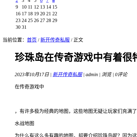
2
3
4
5
6
7
8
9
10
11
12
13
14
15
16
17
18
19
20
21
22
23
24
25
26
27
28
29
30
31
当前位置：
首页
/
新开传奇私服
/ 正文
珍珠岛在传奇游戏中有着很
2023年10月17日 |
新开传奇私服
| admin |
浏览 | 0评论
在传奇游戏中
，有许多极为经典的地图，这些地图无疑让玩家们充满了
水战地图
为什么有这么多有趣的地图，却要介绍珍珠岛呢？因为这