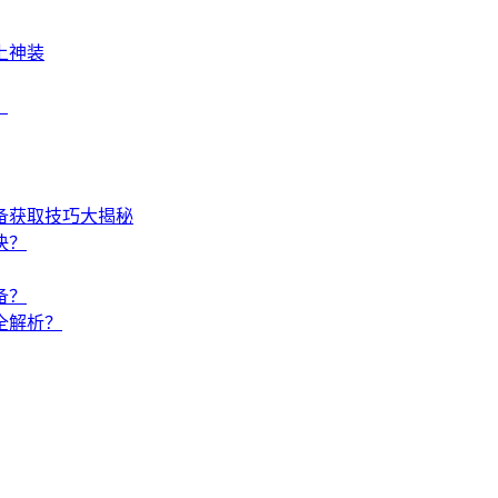
上神装
？
备获取技巧大揭秘
决？
备？
全解析？