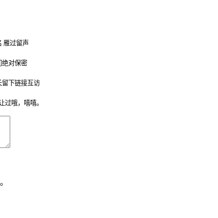
 雁过留声
们绝对保密
长留下链接互访
让过哦，嘻嘻。
。