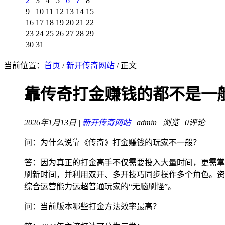
2
3
4
5
6
7
8
9
10
11
12
13
14
15
16
17
18
19
20
21
22
23
24
25
26
27
28
29
30
31
当前位置：
首页
/
新开传奇网站
/ 正文
靠传奇打金赚钱的都不是一
2026年1月13日 |
新开传奇网站
| admin |
浏览 | 0评论
问：为什么说靠《传奇》打金赚钱的玩家不一般？
答：因为真正的打金高手不仅需要投入大量时间，更需掌
刷新时间，并利用双开、多开技巧同步操作多个角色。资
综合运营能力远超普通玩家的“无脑刷怪”。
问：当前版本哪些打金方法效率最高？