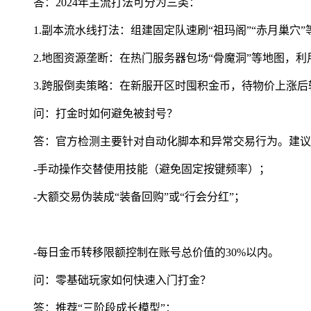
答：2024年主流打法可分为三类：
1.副本流水线打法：组建固定队速刷“祖玛阁”“赤月巢
2.地图资源垄断：在热门服务器包场“骨魔洞”等地图，
3.跨服倒卖策略：在新服开区时囤积金币，待物价上涨后
问：打金时如何避免被封号？
答：官方检测主要针对自动化脚本和异常交易行为。建议
-手动操作交替使用技能（避免固定按键频率）；
-大额交易伪装成“装备回购”或“行会分红”；
-每日金币转移限额控制在账号总价值的30%以内。
问：零基础玩家如何快速入门打金？
答：推荐“三阶段成长模型”：