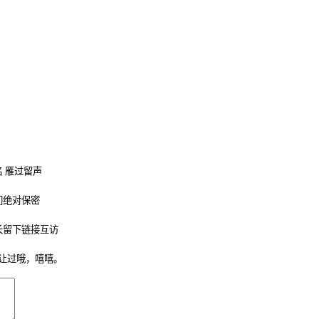
 雁过留声
们绝对保密
长留下链接互访
让过哦，嘻嘻。