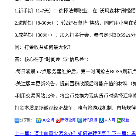
1.新手期（1-7天）：选择法师职业，在“沃玛森林”刷
2.进阶期（8-30天）：转战“石墓阵”烧猪，同时用小
3.成熟期（30天+）：加入打金行会，参与定时BOSS
问：打金收益如何最大化？
答：核心在于“时间差”与“信息差”：
-每日凌晨5-7点服务器维护后，第一时间抢占BOSS刷新
-关注版本更新公告，提前囤积改版后可能升值的材料（
-利用交易网站比价，将金币兑换为现实货币时选择汇率
打金本质是场微观经济战争，唯有将游戏机制、市场规律
分享到：
QQ空间
新浪微博
腾讯微博
人人网
微信
上一篇：道士血量少怎么办？如何逆转劣势？
下一篇：黑