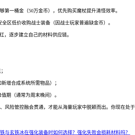
怪攒够第一桶金（50万金币），优先购买魔杖提升清怪效率。
号在安全区低价收购战士装备（因战士玩家普遍缺金币）。
战分红，逐步建立自己的材料供应链。
点；
如新增合成系统所需物品）；
峰值期（通常为周末晚间）。
、风险管控融会贯通，才能从海量玩家中脱颖而出。你现在处于
铁与玄铁冰在强化装备时如何选择？强化失败会损耗材料吗？