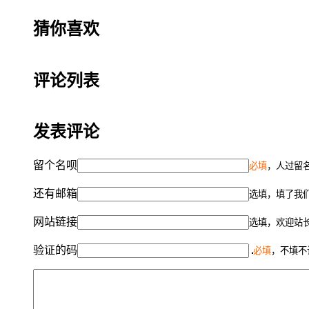
猜你喜欢
评论列表
发表评论
留个名呗
必填
，人过留名
还有邮箱
选填，填了我
网站链接
选填，欢迎站
验证的码
必填
，不填不