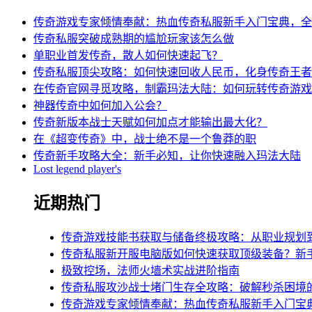
传奇游戏专家倾情奉献：热血传奇私服新手入门宝典，全
传奇私服突破成熟期的尴尬玩家该怎么做
单职业首发传奇，散人如何快速起飞？
传奇私服顶尖攻略：如何快速回收人民币，化身传奇王者
在传奇官网寻觅攻略，制霸玛法大陆：如何玩转传奇游戏
神器传奇中如何加入公会？
传奇新版本战士天赋如何加点才能输出最大化？
在《超变传奇》中，战士绝不是一个鲁莽的职
传奇新手攻略大全：新手必知，让你快速融入玛法大陆
Lost legend player's
近期热门
传奇游戏技能书获取与储备终极攻略：从职业规划
传奇私服新开服电脑版如何快速获取顶级装备？新
极致控场，法师火墙术实战进阶指南
传奇私服攻沙战士堵门生存全攻略：破解秒杀困境
传奇游戏专家倾情奉献：热血传奇私服新手入门宝