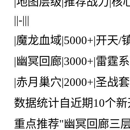
|地图层级|推荐战力|核
||-|||
|魔龙血域|5000+|开天/
|幽冥回廊|3000+|雷霆系
|赤月巢穴|2000+|圣战套
数据统计自近期10个
重点推荐"幽冥回廊三