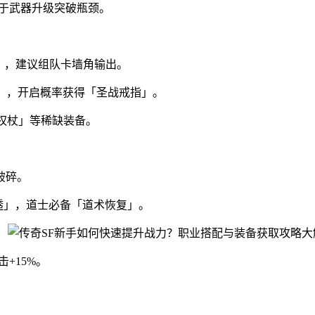
用于武器升级突破瓶颈。
决」，建议组队卡墙角输出。
箱」，开启概率获得「圣战戒指」。
玉权杖」等稀缺装备。
破碎。
透」，道士必备「道术恢复」。
+15%。