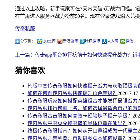
通过以上攻略，新手玩家可在3天内突破5万战力门槛。记住，合
在首周进入服务器战力榜前50名。现在登录游戏输入兑换
传奇私服
分享到：
QQ空间
新浪微博
腾讯微博
人人网
微信
上一篇：传奇app平台排行榜前十如何快速提升战力？新
猜你喜欢
韩版中变传奇私服如何快速提升战力与获取顶级装
如何在博创传奇私服快速提升角色等级？
2026-7-17 
传奇私服玩家如何搭配英雄组合才能发挥最强战力
传奇私服排行榜前十名，如何选择最适合自己的游
传奇私服合击服如何高效卡经验珠子提升等级？
202
传奇私服中书页兑换书籍的具体位置在哪里？
2026-
终极传奇私服指南？如何从开山鼻祖成为一代霸主
2
传奇私服开荒利器：自动进图脚本如何设置？
2026-