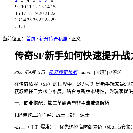
2
3
4
5
6
7
8
9
10
11
12
13
14
15
16
17
18
19
20
21
22
23
24
25
26
27
28
29
30
31
当前位置：
首页
/
新开传奇私服
/ 正文
传奇SF新手如何快速提升
2025年9月15日 |
新开传奇私服
| admin |
浏览 | 0评论
在传奇私服（SF）的世界中，战力提升是新手玩家最迫
获取路径三大核心维度，结合最新版本特性，为玩家提供
一、职业搭配：铁三角组合与非主流流派解析
1.经典铁三角阵容：战士+法师+道士
-战士（主T+爆发）：优先选择高防御装备（如虹魔套装