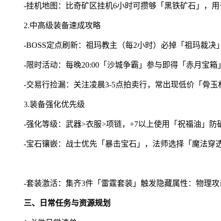
-挂机地图：比奇矿区挂机6小时可攒够「黑铁矿石」，
2.中高级装备速成攻略
-BOSS定点刷新：祖玛教主（每2小时）必掉「祖玛裁
-限时活动：每晚20:00「沙城争霸」参与即得「赤月宝
-交易行捡漏：关注凌晨3-5点拍卖行，常出现低价「骨
3.装备强化优先级
-强化等级：武器>衣服>项链，+7以上使用「祝福油」防
-宝石镶嵌：战士优先「暴击宝石」，法师选择「魔法穿
-套装激活：集齐3件「雷霆套装」触发隐藏属性：物理攻击
三、日常任务与资源规划