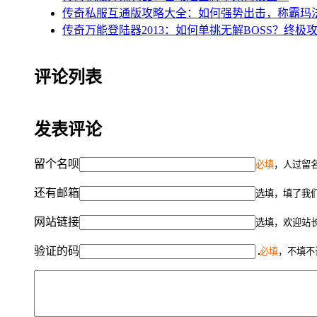
传奇私服互通版攻略大全：如何强势出击，称霸玛
传奇万能登陆器2013：如何单挑无解BOSS？终极
评论列表
发表评论
留个名呗
必填
，人过留名
还有邮箱
选填，填了我
网站链接
选填，欢迎站
验证的码
必填
，不填不