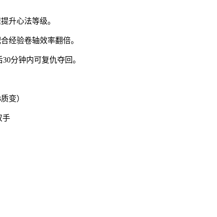
快速提升心法等级。
」，配合经验卷轴效率翻倍。
后30分钟内可复仇夺回。
3质变）
双手