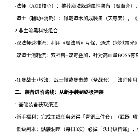
-法师（AOE核心）：推荐魔法躲避属性装备（魔血套
-道士（辅助+消耗）：佩戴道术加成装备（天尊套），《
2.非主流黑科技组合
-双法师速推流：利用《魔法盾》互保，通过《地狱雷光
-双道士消耗流：双神兽+双毒叠加，针对高血量BOSS
-狂暴战士+敏法：战士佩戴暴击装（圣战套），法师使
二、装备进阶路线：从新手装到终极神装
1.基础装备获取渠道
-新手福利：完成主线任务必得「青铜三件套」（武器+项
-低级副本：骷髅洞窟（每日3次）必掉「沃玛级首饰」，