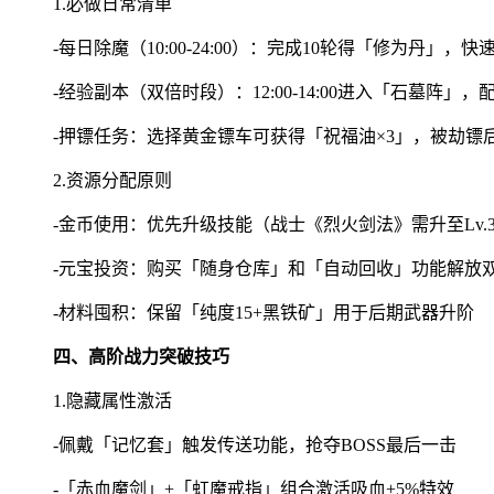
1.必做日常清单
-每日除魔（10:00-24:00）：完成10轮得「修为丹」，
-经验副本（双倍时段）：12:00-14:00进入「石墓阵
-押镖任务：选择黄金镖车可获得「祝福油×3」，被劫镖
2.资源分配原则
-金币使用：优先升级技能（战士《烈火剑法》需升至Lv.
-元宝投资：购买「随身仓库」和「自动回收」功能解放
-材料囤积：保留「纯度15+黑铁矿」用于后期武器升阶
四、高阶战力突破技巧
1.隐藏属性激活
-佩戴「记忆套」触发传送功能，抢夺BOSS最后一击
-「赤血魔剑」+「虹魔戒指」组合激活吸血+5%特效