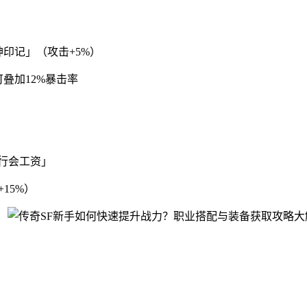
印记」（攻击+5%）
叠加12%暴击率
行会工资」
15%）