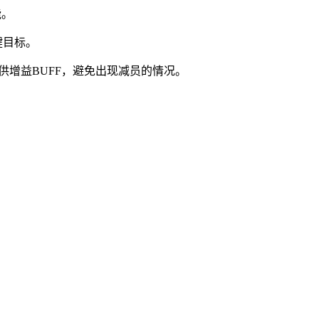
能。
键目标。
供增益BUFF，避免出现减员的情况。