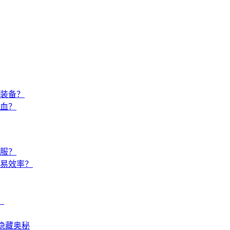
装备？
血？
服？
易效率？
？
隐藏奥秘