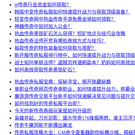
jjj传奇行会资金如何获取？
韩版中变传奇私服如何快速提升战力与获取顶级装备？
轻变传奇网中热血传奇手游免费坐骑如何领取？
神器传奇中如何加入公会？
热血传奇黑铁矿石怎么获得？挖矿地点与技巧全攻略
热血传奇法师开荒有哪些高效方式与技巧？
每款传奇的特色装备如何获取与搭配？
新开服传奇私服排行榜中，如何快速提升战力与获取顶级
战士如何单挑法师？盗贼怎样速刷副本？奶妈如何高效加
如何高效获取传奇黑铁矿石？
热血传奇私服宝典：探秘寻宝，揭开隐藏秘籍
单职业传奇网页传奇单职业，如何快速提升战力，称霸全
魔游游传奇交易平台新手如何快速解决常见问题与提升交
如何找到好的传奇私服平台呢？
今天的新传奇高级玩家是如何升级的
枭雄并起，刀光剑影：盛大传奇176烽烟再燃，谁主沉浮
传奇牛魔洞能不能爆出屠龙
传奇私服攻略大全：GM命令查看器助你纵横沙城，揭秘