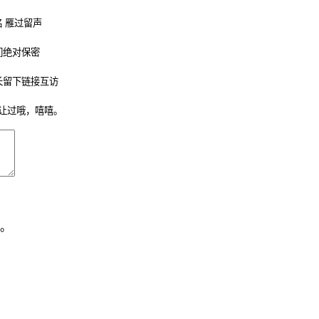
 雁过留声
们绝对保密
长留下链接互访
让过哦，嘻嘻。
。