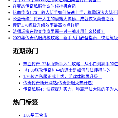
在变态传奇私服什么时候挂机合适
热血传奇1.76：散人新手如何快速上手，称霸玛法大陆
公益奇缘：传奇人生的秘籍大揭秘，成就侠义英豪之路
传奇1.76练级升级效率最高地点详解
法师玩家在微变传奇里面一对一战斗用什么技能？
2023年传奇私服终极攻略：新手入门必备指南，快速练
近期热门
热血传奇123私服新手入门攻略：从小白到高手的
《1.80联攻传奇》中的道士是如何与法师搏斗的
1.76传奇私服正式上线，游戏体验再升级！
传奇传奇新开网站(传奇新服火热开启)
传奇私服4：快速提升实力，称霸玛法大陆的不为
热门标签
1.80星王合击