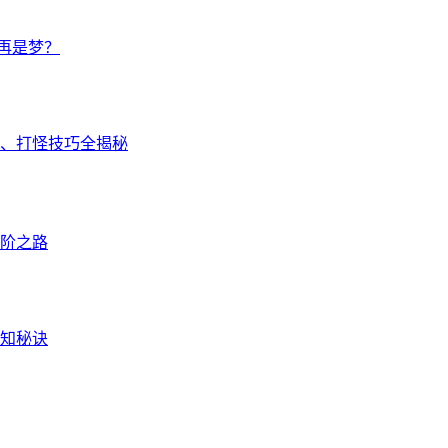
不再是梦？
级、打怪技巧全揭秘
进阶之路
人知秘诀