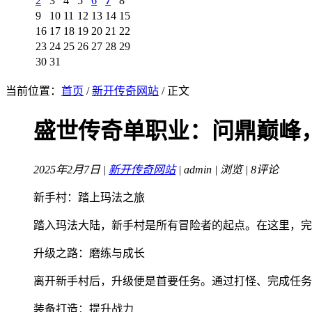
2
3
4
5
6
7
8
9
10
11
12
13
14
15
16
17
18
19
20
21
22
23
24
25
26
27
28
29
30
31
当前位置：
首页
/
新开传奇网站
/ 正文
盛世传奇单职业：问鼎巅峰
2025年2月7日 |
新开传奇网站
| admin |
浏览 | 8评论
新手村：踏上玛法之旅
踏入玛法大陆，新手村是所有冒险者的起点。在这里，完
升级之路：磨练与成长
离开新手村后，升级便是首要任务。通过打怪、完成任务
装备打造：提升战力