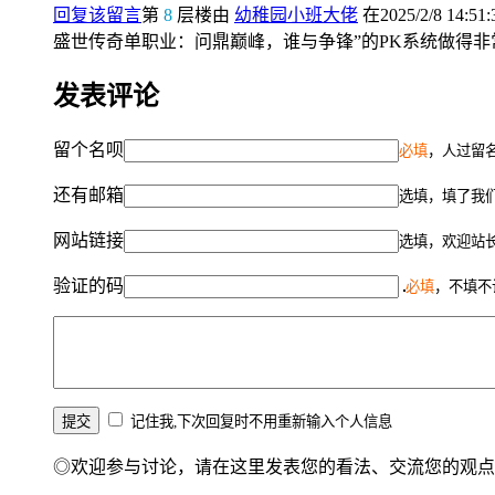
回复该留言
第
8
层楼由
幼稚园小班大佬
在2025/2/8 14:51
盛世传奇单职业：问鼎巅峰，谁与争锋”的PK系统做得
发表评论
留个名呗
必填
，人过留名
还有邮箱
选填，填了我
网站链接
选填，欢迎站
验证的码
必填
，不填不
记住我,下次回复时不用重新输入个人信息
◎欢迎参与讨论，请在这里发表您的看法、交流您的观点