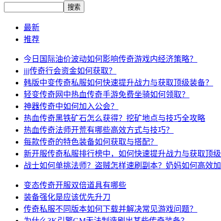
最新
推荐
今日国际油价波动如何影响传奇游戏内经济策略？
jjj传奇行会资金如何获取？
韩版中变传奇私服如何快速提升战力与获取顶级装备？
轻变传奇网中热血传奇手游免费坐骑如何领取？
神器传奇中如何加入公会？
热血传奇黑铁矿石怎么获得？挖矿地点与技巧全攻略
热血传奇法师开荒有哪些高效方式与技巧？
每款传奇的特色装备如何获取与搭配？
新开服传奇私服排行榜中，如何快速提升战力与获取顶级
战士如何单挑法师？盗贼怎样速刷副本？奶妈如何高效加
变态传奇开服双倍道具有哪些
装备强化是应该优先升刀
传奇私服不同版本如何下载并解决常见游戏问题？
为什么3K引擎GM无法制造刷出某些传奇装备？