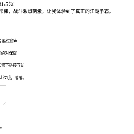
:31占领!
非常棒，战斗激烈刺激，让我体验到了真正的江湖争霸。
 雁过留声
们绝对保密
长留下链接互访
让过哦，嘻嘻。
。