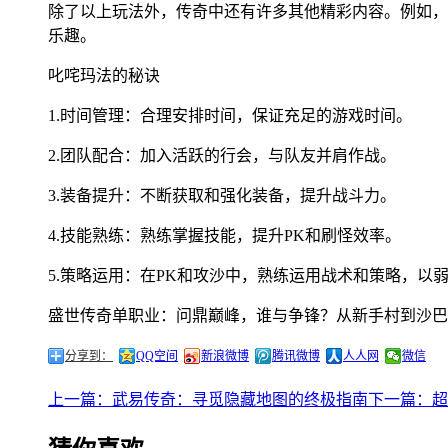
除了以上玩法外，传奇中还有许多其他精彩内容。例如，
乐趣。
叱咤玛法的秘诀
1.时间管理：合理安排时间，保证充足的游戏时间。
2.团队配合：加入活跃的行会，与队友并肩作战。
3.装备提升：不断获取和强化装备，提升战斗力。
4.技能熟练：熟练掌握技能，提升PK和刷怪效率。
5.策略运用：在PK和攻沙中，熟练运用战术和策略，以
盛世传奇单职业：问鼎巅峰，谁与争锋？从新手村到沙巴
分享到：
QQ空间
新浪微博
腾讯微博
人人网
微信
上一篇：武易传奇：寻觅隐藏地图的终极指南
下一篇：超