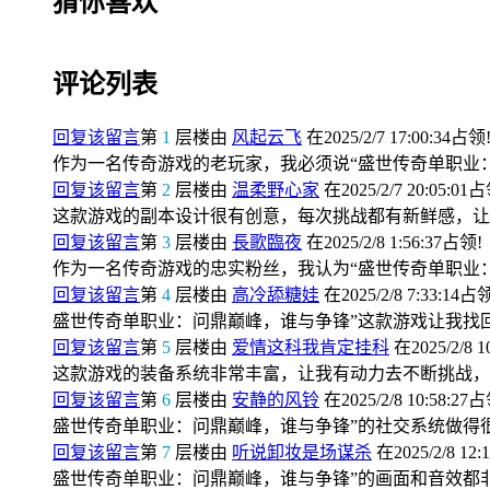
猜你喜欢
评论列表
回复该留言
第
1
层楼由
风起云飞
在2025/2/7 17:00:34占领
作为一名传奇游戏的老玩家，我必须说“盛世传奇单职业
回复该留言
第
2
层楼由
温柔野心家
在2025/2/7 20:05:01
这款游戏的副本设计很有创意，每次挑战都有新鲜感，让
回复该留言
第
3
层楼由
長歌臨夜
在2025/2/8 1:56:37占领!
作为一名传奇游戏的忠实粉丝，我认为“盛世传奇单职业
回复该留言
第
4
层楼由
高冷舔糖娃
在2025/2/8 7:33:14占
盛世传奇单职业：问鼎巅峰，谁与争锋”这款游戏让我找
回复该留言
第
5
层楼由
爱情这科我肯定挂科
在2025/2/8 1
这款游戏的装备系统非常丰富，让我有动力去不断挑战，
回复该留言
第
6
层楼由
安静的风铃
在2025/2/8 10:58:27
盛世传奇单职业：问鼎巅峰，谁与争锋”的社交系统做得
回复该留言
第
7
层楼由
听说卸妆是场谋杀
在2025/2/8 12:
盛世传奇单职业：问鼎巅峰，谁与争锋”的画面和音效都