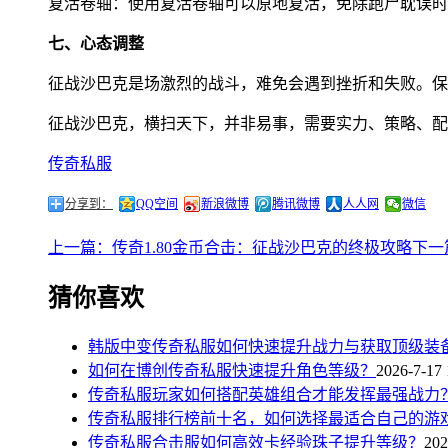
复活卷轴：使用复活卷轴可以原地复活，免除跑尸耽误时
七、心态调整
征战沙巴克是场激烈的战斗，难免会遇到挫折和失败。保
征战沙巴克，横扫天下，并非易事，需要实力、策略、配
传奇私服
分享到：
QQ空间
新浪微博
腾讯微博
人人网
微信
上一篇：传奇1.80金币合击：征战沙巴克的终极攻略
下一
猜你喜欢
韩版中变传奇私服如何快速提升战力与获取顶级装
如何在博创传奇私服快速提升角色等级？
2026-7-17 
传奇私服玩家如何搭配英雄组合才能发挥最强战力
传奇私服排行榜前十名，如何选择最适合自己的游
传奇私服合击服如何高效卡经验珠子提升等级？
202