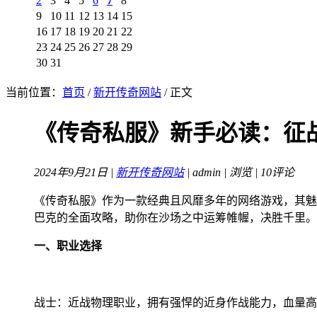
2
3
4
5
6
7
8
9
10
11
12
13
14
15
16
17
18
19
20
21
22
23
24
25
26
27
28
29
30
31
当前位置：
首页
/
新开传奇网站
/ 正文
《传奇私服》新手必读：征
2024年9月21日 |
新开传奇网站
| admin |
浏览 | 10评论
《传奇私服》作为一款经典且风靡多年的网络游戏，其魅
巴克的全面攻略，助你在沙场之中运筹帷幄，决胜千里。
一、职业选择
战士：近战物理职业，拥有强悍的近身作战能力，血量高