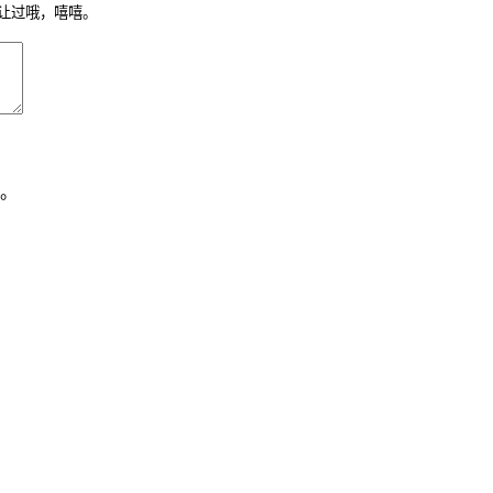
让过哦，嘻嘻。
。