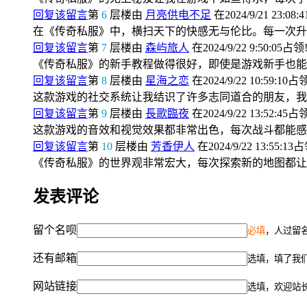
回复该留言
第
6
层楼由
月亮供电不足
在2024/9/21 23:08:
在《传奇私服》中，横扫天下的快感无与伦比。每一次升
回复该留言
第
7
层楼由
森屿旅人
在2024/9/22 9:50:05占领
《传奇私服》的新手教程做得很好，即使是游戏新手也能
回复该留言
第
8
层楼由
星海之恋
在2024/9/22 10:59:10占
这款游戏的社交系统让我结识了许多志同道合的朋友，我
回复该留言
第
9
层楼由
長歌臨夜
在2024/9/22 13:52:45占
这款游戏的音效和视觉效果都非常出色，每次战斗都能感
回复该留言
第
10
层楼由
芳香伊人
在2024/9/22 13:55:13
《传奇私服》的世界观非常宏大，每次探索新的地图都让
发表评论
留个名呗
必填
，人过留名
还有邮箱
选填，填了我
网站链接
选填，欢迎站