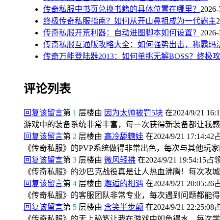
传奇私服中书页兑换书籍的具体位置在哪里？
2026-
终极传奇私服指南？如何从开山鼻祖成为一代霸主
2
传奇私服开荒利器：自动进图脚本如何设置？
2026-
传奇私服互通版攻略大全：如何强势出击，称霸玛
传奇万能登陆器2013：如何单挑无解BOSS？终极
评论列表
回复该留言
第
1
层楼由
因为太帅被罚5块
在2024/9/21 16:
游戏中的装备系统非常丰富，每一次获得新装备都让我感
回复该留言
第
2
层楼由
高冷舔糖娃
在2024/9/21 17:14:4
《传奇私服》的PVP系统做得非常出色，每次与其他玩
回复该留言
第
3
层楼由
微风轻拂
在2024/9/21 19:54:15占
《传奇私服》的沙巴克战役真是让人热血沸腾！每次攻城
回复该留言
第
4
层楼由
邂逅的相遇
在2024/9/21 20:05:2
《传奇私服》的客服团队非常专业，每次遇到问题都能得
回复该留言
第
5
层楼由
含笑半步颠
在2024/9/21 22:25:0
《传奇私服》的无上秘笈让我在游戏中如鱼得水，每次学