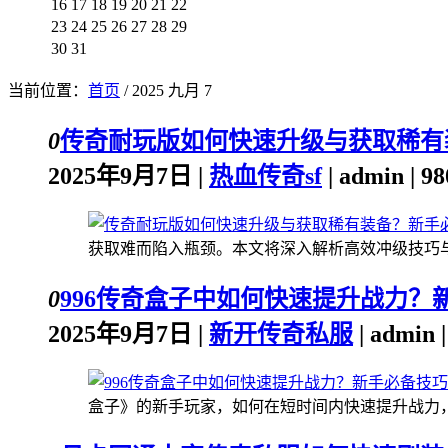
16
17
18
19
20
21
22
23
24
25
26
27
28
29
30
31
当前位置：
首页
/ 2025 九月 7
0
传奇耐玩版如何快速升级与获取稀有
2025年9月7日 |
热血传奇sf
| admin | 
获取难而陷入瓶颈。本文将深入解析高效冲级技巧与稀
0
996传奇盒子中如何快速提升战力？
2025年9月7日 |
新开传奇私服
| admin
盒子》的新手玩家，如何在短时间内快速提升战力，抢