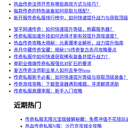
热血传奇法师开荒有哪些高效方式与技巧？
每款传奇的特色装备如何获取与搭配？
新开服传奇私服排行榜中，如何快速提升战力与获取顶级
邹平网通传奇：如何快速提升等级，称霸服务器？
传奇私服加速外挂如何选择才能有效提升游戏速度？
热血传奇攻略大揭秘：元素爆率全解析，战力提升指南
赤月中藏传奇宝藏：揭秘176传奇复古赤月攻略要点
传奇私服中如何快速获取稀有装备并提升战力？
单职业微端传奇私服强化对矿石的要求
复古传奇法师职业单人如何去争夺boss
传奇私服新手必看：如何快速提升等级与获取顶级装备？
传奇游戏攻略：下载登录器遇到难题，寻求解惑求助
传奇私服高爆率服：新手入门攻略
近期热门
传奇私服无限元宝版破解秘籍：免费冲值不花钱玩
热血传奇私服N服：沙巴克攻城全攻略