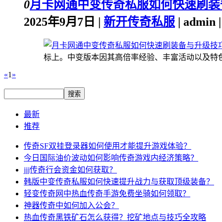
0
月卡网通中变传奇私服如何快速刷装
2025年9月7日 |
新开传奇私服
| admin
标上。中变版本因其高倍率经验、丰富活动以及特色系
«
1
»
最新
推荐
传奇SF双挂登录器如何使用才能提升游戏体验？
今日国际油价波动如何影响传奇游戏内经济策略？
jjj传奇行会资金如何获取？
韩版中变传奇私服如何快速提升战力与获取顶级装备？
轻变传奇网中热血传奇手游免费坐骑如何领取？
神器传奇中如何加入公会？
热血传奇黑铁矿石怎么获得？挖矿地点与技巧全攻略