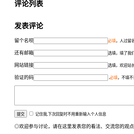
评论列表
发表评论
留个名呗
必填
，人过留名
还有邮箱
选填，填了我
网站链接
选填，欢迎站
验证的码
必填
，不填不
记住我,下次回复时不用重新输入个人信息
◎欢迎参与讨论，请在这里发表您的看法、交流您的观点