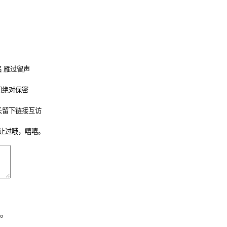
 雁过留声
们绝对保密
长留下链接互访
让过哦，嘻嘻。
。