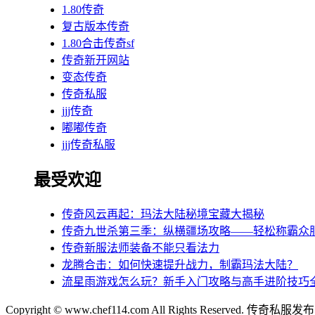
1.80传奇
复古版本传奇
1.80合击传奇sf
传奇新开网站
变态传奇
传奇私服
jjj传奇
嘟嘟传奇
jjj传奇私服
最受欢迎
传奇风云再起：玛法大陆秘境宝藏大揭秘
传奇九世杀第三季：纵横疆场攻略——轻松称霸众
传奇新服法师装备不能只看法力
龙腾合击：如何快速提升战力，制霸玛法大陆？
流星雨游戏怎么玩？新手入门攻略与高手进阶技巧
Copyright © www.chef114.com All Rights Reserved. 传