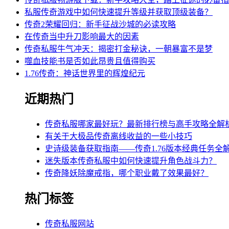
私服传奇游戏中如何快速提升等级并获取顶级装备？
传奇2荣耀回归：新手征战沙城的必读攻略
在传奇当中升刀影响最大的因素
传奇私服牛气冲天：揭密打金秘诀，一朝暴富不是梦
噬血技能书是否如此昂贵且值得购买
1.76传奇：神话世界里的辉煌纪元
近期热门
传奇私服哪家最好玩？最新排行榜与高手攻略全解
有关于大极品传奇离线收益的一些小技巧
史诗级装备获取指南——传奇1.76版本经典任务全
迷失版本传奇私服中如何快速提升角色战斗力？
传奇降妖除魔戒指，哪个职业戴了效果最好？
热门标签
传奇私服网站