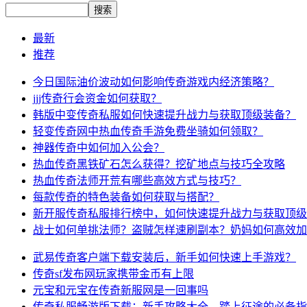
最新
推荐
今日国际油价波动如何影响传奇游戏内经济策略？
jjj传奇行会资金如何获取？
韩版中变传奇私服如何快速提升战力与获取顶级装备？
轻变传奇网中热血传奇手游免费坐骑如何领取？
神器传奇中如何加入公会？
热血传奇黑铁矿石怎么获得？挖矿地点与技巧全攻略
热血传奇法师开荒有哪些高效方式与技巧？
每款传奇的特色装备如何获取与搭配？
新开服传奇私服排行榜中，如何快速提升战力与获取顶级
战士如何单挑法师？盗贼怎样速刷副本？奶妈如何高效加
武易传奇客户端下载安装后，新手如何快速上手游戏？
传奇sf发布网玩家携带金币有上限
元宝和元宝在传奇新服网是一回事吗
传奇私服畅游版下载：新手攻略大全，踏上征途的必备指