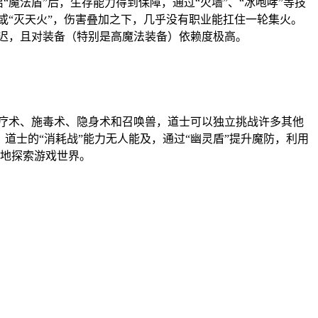
魔法盾”后，生存能力得到保障，通过“火墙”、“冰咆哮”等技
”或“灭天火”，伤害叠加之下，几乎没有职业能扛住一轮集火。
延迟，且对装备（特别是高魔法装备）依赖度极高。
治疗术、施毒术、隐身术和召唤兽，道士可以独立挑战许多其他
，道士的“消耗战”能力无人能及，通过“幽灵盾”提升魔防，利用
地探索游戏世界。