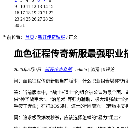
2
3
4
5
6
7
8
9
10
11
12
13
14
15
16
17
18
19
20
21
22
23
24
25
26
27
28
29
30
31
当前位置：
首页
/
新开传奇私服
/ 正文
血色征程传奇新服最强职业
2026年5月9日 |
新开传奇私服
| admin |
浏览 | 0评论
问：血色征程传奇新服当前版本，什么职业组合堪称“万
答：当前版本中，“战士+道士”的组合被公认为最全面
供“神圣战甲术”、“治愈术”等强力辅助，极大增强战士
手疲于奔命；在打BOSS时，道士的“困魔咒”（若版
问：追求极致爆发秒杀，应该选择怎样的“暴力”组合？