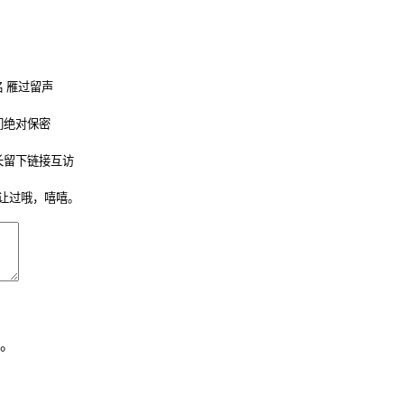
 雁过留声
们绝对保密
长留下链接互访
让过哦，嘻嘻。
。