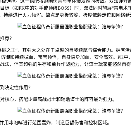
是终极选择。这一搭配将范围伤害与单体爆发推向极致。双法师开启“
标（如PK中的对手或顶级BOSS）时，双法同时施展“雷电术
距离，持续进行火力倾泻。缺点是身板较脆，极度依赖走位和网络
推荐？
“单挑之王”，其强大之处在于卓越的自我续航与综合能力。拥有
SS防御和持续掉血，宝宝顶怪，自身隐身加血，安全高效。PK中
战法，但其超强的生存和单兵作战能力，让道士玩家能悠然自得
到决定性作用？
对核心，搭配少量高战战士和辅助道士的阵容最为强力。
，并用冰咆哮进行范围轰炸，制造巨额伤害和控制区域。