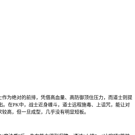
士作为绝对的前排，凭借高血量、高防御顶住压力，而道士则提
输出。在PK中，战士近身缠斗，道士远程施毒、上诅咒，能让对
要求较高，但一旦成型，几乎没有明显短板。