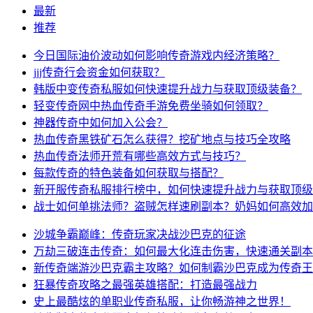
最新
推荐
今日国际油价波动如何影响传奇游戏内经济策略？
jjj传奇行会资金如何获取？
韩版中变传奇私服如何快速提升战力与获取顶级装备？
轻变传奇网中热血传奇手游免费坐骑如何领取？
神器传奇中如何加入公会？
热血传奇黑铁矿石怎么获得？挖矿地点与技巧全攻略
热血传奇法师开荒有哪些高效方式与技巧？
每款传奇的特色装备如何获取与搭配？
新开服传奇私服排行榜中，如何快速提升战力与获取顶级
战士如何单挑法师？盗贼怎样速刷副本？奶妈如何高效加
沙城争霸巅峰：传奇玩家决战沙巴克的征途
万劫三破连击传奇：如何最大化连击伤害，快速通关副本
新传奇端游沙巴克霸主攻略？如何制霸沙巴克成为传奇王
狂暴传奇攻略之最强英雄搭配：打造最强战力
史上最酷炫的单职业传奇私服，让你畅游神之世界！