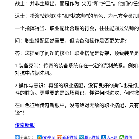
战士：并非主输出，而是作为“尖刀”和“护卫”。他们
道士：扮演“战地医生”和“状态师”的角色，为己方全员
一个指挥得当、职业配比合理的行会，往往能通过法师的
问：职业搭配固然重要，但装备和操作是否更关键？
答：您提到了问题的核心！职业搭配是骨架，顶级装备是
1.装备克制：传奇的装备系统存在一定的克制关系。例
对抗中占据先机。
2.操作与意识：再强的职业搭配，没有良好的操作也是纸
斗的胜负。更重要的是战场意识，懂得何时进攻、何时撤
在血色征程传奇新服中，没有绝对无敌的职业搭配，只有
锋”！
传奇新服
分享到：
QQ空间
新浪微博
腾讯微博
人人网
微信