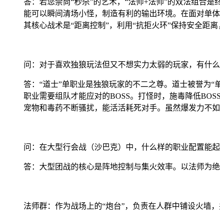
答：若您崇尚“秒杀”的艺术，“法师+法师”的双法组合
能可以瞬间清场小怪，制造有利的输出环境。在面对单体目
其核心战术是“距离控制”，利用“抗拒火环”保持安全
问：对于喜欢独狼玩法但又不想实力太弱的玩家，有什么
答：“道士”单职业是独狼玩家的不二之尊。道士被誉为
职业需要组队才能应对的BOSS。打怪时，施毒降低BO
宠物和毒药不断骚扰，能活活耗死对手。虽然爆发力不如
问：在大型行会战（沙巴克）中，什么样的职业配置能起
答：大型团战的核心是阵地控制与集火效率。以法师为绝
法师群：作为战场上的“炮台”，负责在人群中铺设火墙