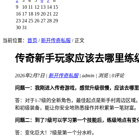
2
3
4
5
6
7
8
9
10
11
12
13
14
15
16
17
18
19
20
21
22
23
24
25
26
27
28
29
30
31
当前位置：
首页
/
新开传奇私服
/ 正文
传奇新手玩家应该去哪里练
2026年2月7日 |
新开传奇私服
| admin |
浏览 | 0评论
问题一：我刚进入传奇游戏，感觉升级很慢，应该去哪里
答：对于1-7级的全新角色，最佳起点是新手村周边区
和初级装备，能让你安全地熟悉操作并积累第一笔财富。
问题二：到了7级可以学习第一个技能后，练级地点有变
答：变化巨大！7级是第一个分水岭。