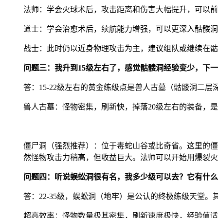
法师：学会火球术后，攻击距离和伤害大幅提升，可以前
道士：学会治愈术后，续航能力增强，可以更深入骷髅洞
战士：此时仍以近身物理攻击为主，建议组队或继续在骷
问题三：我升到15级左右了，感觉骷髅洞经验变少，下
答：15-22级左右的黄金练级点是兽人古墓（骷髅洞二
兽人古墓：怪物密集，刷新快，掉落20级左右的装备，
僵尸洞（强烈推荐）：位于毒蛇山谷或比奇省。这里的僵
然怪物攻击力稍高，但收益巨大。法师可以开始用爆裂火
问题四：听说蜈蚣洞很有名，我多少级可以去？它有什么
答：22-35级，蜈蚣洞（地牢）是公认的终极练级天堂。
超高效率：怪物数量极其密集，刷新速度极快，经验值适