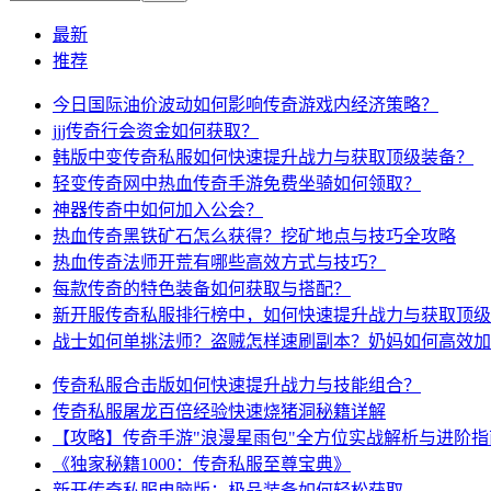
最新
推荐
今日国际油价波动如何影响传奇游戏内经济策略？
jjj传奇行会资金如何获取？
韩版中变传奇私服如何快速提升战力与获取顶级装备？
轻变传奇网中热血传奇手游免费坐骑如何领取？
神器传奇中如何加入公会？
热血传奇黑铁矿石怎么获得？挖矿地点与技巧全攻略
热血传奇法师开荒有哪些高效方式与技巧？
每款传奇的特色装备如何获取与搭配？
新开服传奇私服排行榜中，如何快速提升战力与获取顶级
战士如何单挑法师？盗贼怎样速刷副本？奶妈如何高效加
传奇私服合击版如何快速提升战力与技能组合？
传奇私服屠龙百倍经验快速烧猪洞秘籍详解
【攻略】传奇手游"浪漫星雨包"全方位实战解析与进阶指
《独家秘籍1000：传奇私服至尊宝典》
新开传奇私服电脑版：极品装备如何轻松获取