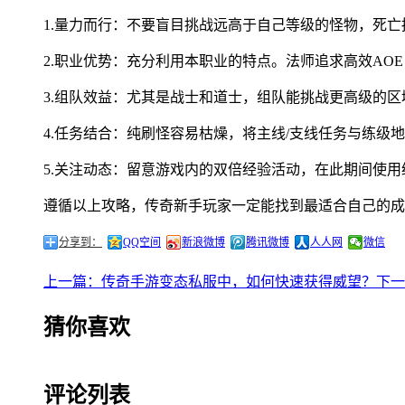
1.量力而行：不要盲目挑战远高于自己等级的怪物，死
2.职业优势：充分利用本职业的特点。法师追求高效AO
3.组队效益：尤其是战士和道士，组队能挑战更高级的
4.任务结合：纯刷怪容易枯燥，将主线/支线任务与练级
5.关注动态：留意游戏内的双倍经验活动，在此期间使
遵循以上攻略，传奇新手玩家一定能找到最适合自己的成
分享到：
QQ空间
新浪微博
腾讯微博
人人网
微信
上一篇：传奇手游变态私服中，如何快速获得威望？
下一
猜你喜欢
评论列表