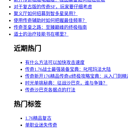
对于复古版的传奇SF，玩家要仔细考虑
聚义厅如何招募到智多星吴用？
使用传奇辅助时如何把握最佳频率？
传奇圣皇之路：至臻巅峰的终极指南
道士的治疗技能书在哪里？
近期热门
有什么方法可以加快攻击速度
传奇1.76战士最强装备宝典：叱咤玛法大陆
传奇新开176精品传奇sf终极攻略宝典：从入门到精
时光单挑秘典：征战沙巴克，谁与争锋？
传奇沙巴克各据点的打法
热门标签
1.76精品复古
单职业迷失传奇