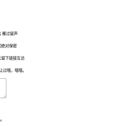
 雁过留声
们绝对保密
长留下链接互访
让过哦，嘻嘻。
。