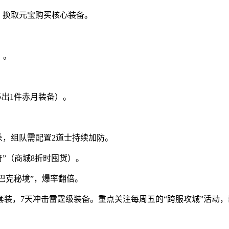
，换取元宝购买核心装备。
）。
。
必出1件赤月装备）。
秒杀，组队需配置2道士持续加防。
符”（商城8折时囤货）。
巴克秘境”，爆率翻倍。
套装，7天冲击雷霆级装备。重点关注每周五的“跨服攻城”活动