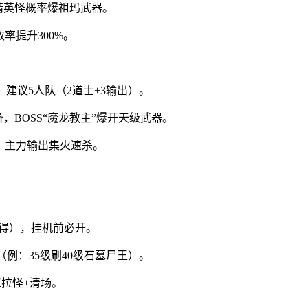
精英怪概率爆祖玛武器。
率提升300%。
，建议5人队（2道士+3输出）。
，BOSS“魔龙教主”爆开天级武器。
S，主力输出集火速杀。
获得），挂机前必开。
（例：35级刷40级石墓尸王）。
工拉怪+清场。