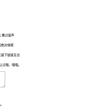
 雁过留声
们绝对保密
长留下链接互访
让过哦，嘻嘻。
。