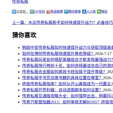
传奇私服
分享到：
QQ空间
新浪微博
腾讯微博
人人网
微信
上一篇：木瓜传奇私服新手如何快速提升战力？必备技巧
猜你喜欢
韩版中变传奇私服如何快速提升战力与获取顶级装
如何在博创传奇私服快速提升角色等级？
2026-7-17 
传奇私服玩家如何搭配英雄组合才能发挥最强战力
传奇私服排行榜前十名，如何选择最适合自己的游
传奇私服合击服如何高效卡经验珠子提升等级？
202
传奇私服中书页兑换书籍的具体位置在哪里？
2026-
终极传奇私服指南？如何从开山鼻祖成为一代霸主
2
传奇私服开荒利器：自动进图脚本如何设置？
2026-
传奇私服互通版攻略大全：如何强势出击，称霸玛
传奇万能登陆器2013：如何单挑无解BOSS？终极