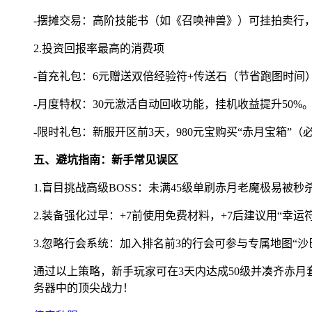
-摆摊交易：高阶技能书（如《召唤神兽》）可挂拍卖行
2.投资回报率最高的消费项
-首充礼包：6元赠送双倍经验符+传送石（节省跑图时间
-月度特权：30元激活自动回收功能，挂机收益提升50%
-限时礼包：新服开区前3天，980元宝购买“赤月宝箱”（
五、避坑指南：新手常见误区
1.盲目挑战高级BOSS：未满45级单刷赤月老魔极易被
2.装备强化过早：+7前使用免费材料，+7后建议用“幸运
3.忽略行会系统：加入排名前3的行会可参与专属地图“沙
通过以上策略，新手玩家可在3天内达成50级并凑齐赤月
务器中的顶尖战力！