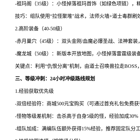
-祖玛阁（35级）：小怪掉落祖玛首饰（如绿色项链），
技巧：组队使用“拉怪聚堆”战术，法师火墙+道士毒群刷效
2.高阶装备（40-50级）
-赤月巢穴（45级）：双头金刚/血魔必爆圣战、法神套装
-魔龙城（50级）：新版本开放地图，小怪掉落雷霆级装备
关键点：利用“仇恨分离”机制，由道士召唤兽拉走BOS
三、等级冲刺：24小时冲级路线规划
1.经验获取优先级
-双倍经验符：商城500元宝购买（可通过首充礼包免费
-怪物等级差机制：击杀高于自身5级的怪，经验加成30%
-组队加成：满编队伍额外获得15%经验，推荐固定队分