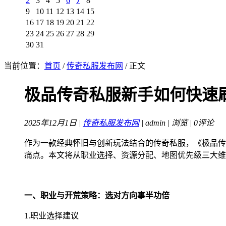
2
3
4
5
6
7
8
9
10
11
12
13
14
15
16
17
18
19
20
21
22
23
24
25
26
27
28
29
30
31
当前位置：
首页
/
传奇私服发布网
/ 正文
极品传奇私服新手如何快速
2025年12月1日 |
传奇私服发布网
| admin |
浏览 | 0评论
作为一款经典怀旧与创新玩法结合的传奇私服，《极品传
痛点。本文将从职业选择、资源分配、地图优先级三大维度
一、职业与开荒策略：选对方向事半功倍
1.职业选择建议