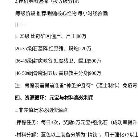
2.挂机地图选择（按等级分段）
|等级阶段|推荐地图|核心怪物|每小时经验值|
|-|-||--|
|1-25级|比奇矿区|僵尸、尸王|80万|
|26-35级|石墓阵|红野猪、蝎蛇|220万|
|36-45级|封魔峡谷|虹魔猪卫、蝎卫|500万|
|46-50级|骨魔洞五层|黄泉教主分身|900万|
注：骨魔洞需提前准备“神圣护身符”（道士制作）免疫
四、资源循环：元宝与材料高效利用
1.非充值玩家必刷资源点
-押镖任务：每日3次，奖励5万元宝+强化石（成功率提升
-材料分解：蓝色以上装备分解为“精铁”，用于强化+7