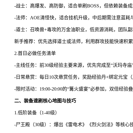
-战士：高爆发、高防御，适合单刷BOSS，但依赖装备
-法师：AOE清怪快，适合挂机升级，中后期需注意蓝耗
-道士：召唤兽+毒攻的万金油职业，低资源消耗，团队
新手推荐：优先选择道士或法师，利用群攻技能快速积累
2.首日必做任务清单
-主线任务：前30级经验主要来源，优先完成至“沃玛寺庙
-日常悬赏：每日10次悬赏任务，奖励经验丹+绑定元宝
-限时活动：19:00-20:00的“篝火盛宴”必参加，双倍经验
二、装备速刷核心地图与技巧
1.低阶装备（1-40级）
-尸王殿（30级）：爆出《雷电术》《烈火剑法》等核心