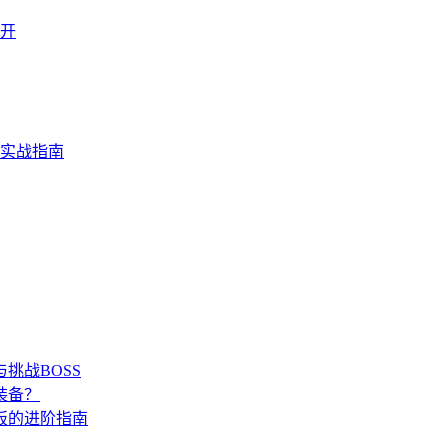
开
的实战指南
挑战BOSS
装备？
板的进阶指南