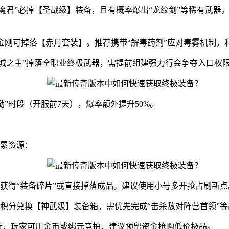
冥魔君”必掉【圣战级】装备，且有概率爆出“龙纹剑”等稀有武器
头金刚可掉落【赤月套装】。推荐携带“解毒药剂”应对毒雾机制
“沙城之主”掉落全职业终极武器，需提前组建强力行会争夺入口权
奖励”时段（开服前7天），爆率额外提升50%。
累资源：
概率获得“装备碎片”或直接掉落成品。建议使用小号多开抢占刷新点
积积分兑换【神武级】装备箱，需优先完成“击杀敌对阵营首领”
卖行，玩家可用金币或绑元竞拍，建议预留资金抢购低价极品。