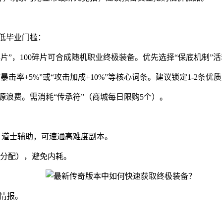
降低毕业门槛：
碎片”，100碎片可合成随机职业终极装备。优先选择“保底机制”
暴击率+5%”或“攻击加成+10%”等核心词条。建议锁定1-2条优
源浪费。需消耗“传承符”（商城每日限购5个）。
、道士辅助，可速通高难度副本。
献分配），避免内耗。
略情报。