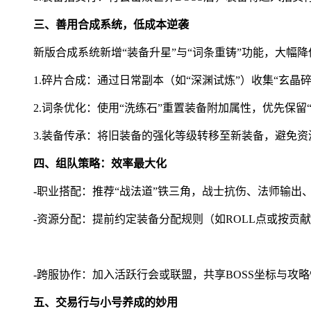
三、善用合成系统，低成本逆袭
新版合成系统新增“装备升星”与“词条重铸”功能，大幅
1.碎片合成：通过日常副本（如“深渊试炼”）收集“玄晶
2.词条优化：使用“洗练石”重置装备附加属性，优先保留“
3.装备传承：将旧装备的强化等级转移至新装备，避免资
四、组队策略：效率最大化
-职业搭配：推荐“战法道”铁三角，战士抗伤、法师输出
-资源分配：提前约定装备分配规则（如ROLL点或按贡
-跨服协作：加入活跃行会或联盟，共享BOSS坐标与攻
五、交易行与小号养成的妙用