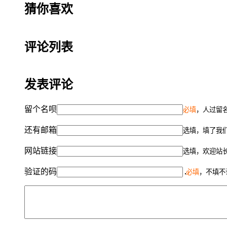
猜你喜欢
评论列表
发表评论
留个名呗
必填
，人过留名
还有邮箱
选填，填了我
网站链接
选填，欢迎站
验证的码
必填
，不填不