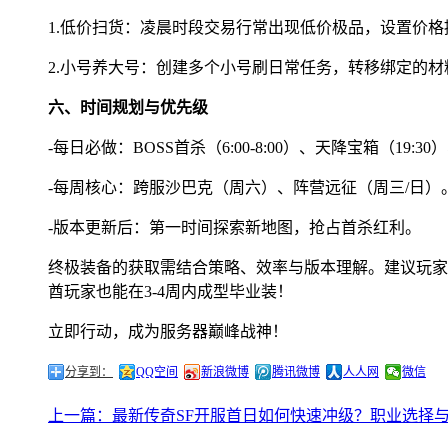
1.低价扫货：凌晨时段交易行常出现低价极品，设置价格
2.小号养大号：创建多个小号刷日常任务，转移绑定的材
六、时间规划与优先级
-每日必做：BOSS首杀（6:00-8:00）、天降宝箱（19:3
-每周核心：跨服沙巴克（周六）、阵营远征（周三/日）
-版本更新后：第一时间探索新地图，抢占首杀红利。
终极装备的获取需结合策略、效率与版本理解。建议玩家
酋玩家也能在3-4周内成型毕业装！
立即行动，成为服务器巅峰战神！
分享到：
QQ空间
新浪微博
腾讯微博
人人网
微信
上一篇：最新传奇SF开服首日如何快速冲级？职业选择