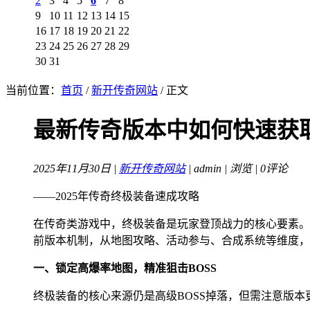
2
3
4
5
6
7
8
9
10
11
12
13
14
15
16
17
18
19
20
21
22
23
24
25
26
27
28
29
30
31
当前位置：
首页
/
新开传奇网站
/ 正文
最新传奇版本中如何快速获
2025年11月30日 |
新开传奇网站
| admin |
浏览 | 0评论
——2025年传奇终极装备速成攻略
在传奇类游戏中，终极装备是玩家登顶战力的核心要素。
前版本机制，从地图攻略、活动参与、合成系统等维度，
一、锁定高爆率地图，精准狙击BOSS
终极装备的核心来源仍是高级BOSS掉落，但需注意版本