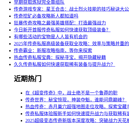
早期获取炼狱完全靠组队
传奇游戏专家：星王合击：战士烈火技能的技巧秘诀大公
传奇挖矿必备攻略新人都知道吗
狂暴传奇攻略之最强英雄搭配：打造最强战力
今日新开首服传奇私服如何快速获取顶级装备？
有哪些活动的宝物是人人皆有机会的
2025年传奇私服高级装备获取全攻略：效率与策略并重
传奇霸业：新服攻略指南，等你来探索
热血传奇私服宝典：探秘寻宝，揭开隐藏秘籍
久久传奇私服如何快速获取稀有装备与提升战力？
近期热门
在《超变传奇》中，战士绝不是一个鲁莽的职
传奇世界：秘宝惊现，神装夺魁，谁能问鼎巅峰？
热血传奇：赤月巢穴超强地图走位攻略，探索宝藏与
传奇私服体验服新手如何快速提升战力与获取稀有
2025超级变态传奇新版本深度攻略：突破战力天花