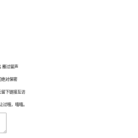
 雁过留声
们绝对保密
长留下链接互访
让过哦，嘻嘻。