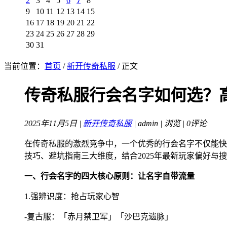
2
3
4
5
6
7
8
9
10
11
12
13
14
15
16
17
18
19
20
21
22
23
24
25
26
27
28
29
30
31
当前位置：
首页
/
新开传奇私服
/ 正文
传奇私服行会名字如何选？
2025年11月5日 |
新开传奇私服
| admin |
浏览 | 0评论
在传奇私服的激烈竞争中，一个优秀的行会名字不仅能快
技巧、避坑指南三大维度，结合2025年最新玩家偏好与
一、行会名字的四大核心原则：让名字自带流量
1.强辨识度：抢占玩家心智
-复古服：「赤月禁卫军」「沙巴克遗脉」