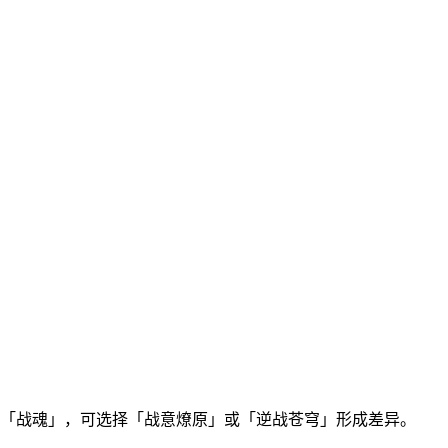
」「战魂」，可选择「战意燎原」或「逆战苍穹」形成差异。