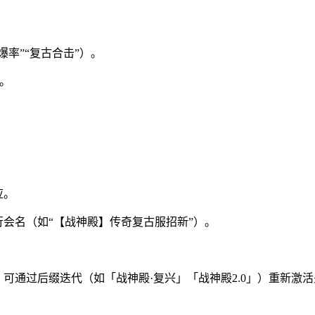
率”“复古合击”）。
。
应。
会名（如“【战神殿】传奇复古服招新”）。
可通过后缀迭代（如「战神殿·复兴」「战神殿2.0」）重新激