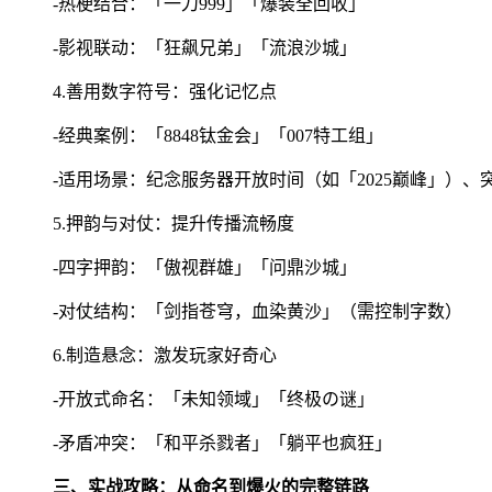
-热梗结合：「一刀999」「爆装全回收」
-影视联动：「狂飙兄弟」「流浪沙城」
4.善用数字符号：强化记忆点
-经典案例：「8848钛金会」「007特工组」
-适用场景：纪念服务器开放时间（如「2025巅峰」）、
5.押韵与对仗：提升传播流畅度
-四字押韵：「傲视群雄」「问鼎沙城」
-对仗结构：「剑指苍穹，血染黄沙」（需控制字数）
6.制造悬念：激发玩家好奇心
-开放式命名：「未知领域」「终极の谜」
-矛盾冲突：「和平杀戮者」「躺平也疯狂」
三、实战攻略：从命名到爆火的完整链路