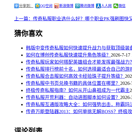
分享到：
QQ空间
新浪微博
腾讯微博
人人网
微信
上一篇：传奇私服职业选什么好？哪个职业PK强刷图快
猜你喜欢
韩版中变传奇私服如何快速提升战力与获取顶级装
如何在博创传奇私服快速提升角色等级？
2026-7-17 
传奇私服玩家如何搭配英雄组合才能发挥最强战力
传奇私服排行榜前十名，如何选择最适合自己的游
传奇私服合击服如何高效卡经验珠子提升等级？
202
传奇私服中书页兑换书籍的具体位置在哪里？
2026-
终极传奇私服指南？如何从开山鼻祖成为一代霸主
2
传奇私服开荒利器：自动进图脚本如何设置？
2026-
传奇私服互通版攻略大全：如何强势出击，称霸玛
传奇万能登陆器2013：如何单挑无解BOSS？终极
评论列表