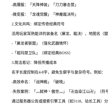
-高爆服：「天降神装」「刀刀暴击营」
-微变服：「龙魂觉醒」「神魔裁决所」
2.文化共鸣：绑定传奇经典符号
活用玩家耳熟能详的装备名（屠龙、裁决）、地图名（盟
-「屠龙者联盟」（强化武器情怀）
-「祖玛禁卫队」（绑定经典BOSS）
3.简洁易记：降低传播成本
名字长度控制在4-8字，避免生僻字与复杂符号。例如：
-高效命名：「战神殿」「破晓」
-失败案例：「灬弑神丶傲世灬」「卍血染江山卍」（符
通过服务器公告或搜索引擎工具（如5118、站长工具