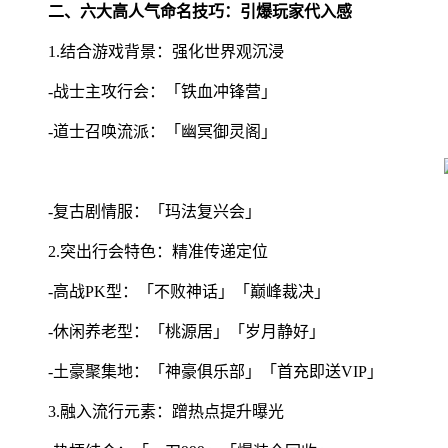
二、六大高人气命名技巧：引爆玩家代入感
1.结合游戏背景：强化世界观沉浸
-战士主攻行会：「铁血冲锋营」
-道士召唤流派：「幽冥御灵阁」
-复古剧情服：「玛法复兴会」
2.突出行会特色：精准传递定位
-高战PK型：「不败神话」「巅峰裁决」
-休闲养老型：「桃源居」「岁月静好」
-土豪聚集地：「神豪俱乐部」「首充即送VIP」
3.融入流行元素：蹭热点提升曝光