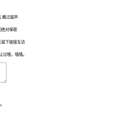
 雁过留声
们绝对保密
长留下链接互访
让过哦，嘻嘻。
。