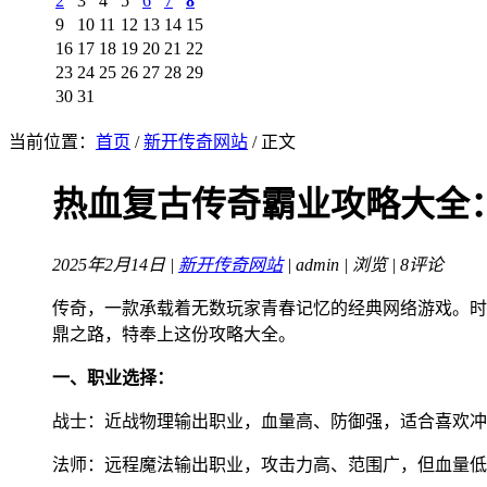
2
3
4
5
6
7
8
9
10
11
12
13
14
15
16
17
18
19
20
21
22
23
24
25
26
27
28
29
30
31
当前位置：
首页
/
新开传奇网站
/ 正文
热血复古传奇霸业攻略大全
2025年2月14日 |
新开传奇网站
| admin |
浏览 | 8评论
传奇，一款承载着无数玩家青春记忆的经典网络游戏。时
鼎之路，特奉上这份攻略大全。
一、职业选择：
战士：近战物理输出职业，血量高、防御强，适合喜欢冲
法师：远程魔法输出职业，攻击力高、范围广，但血量低