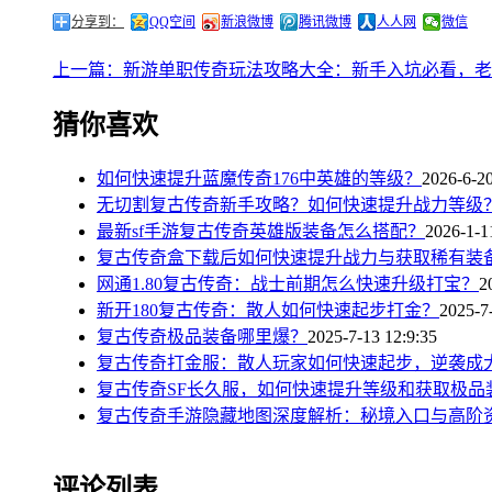
分享到：
QQ空间
新浪微博
腾讯微博
人人网
微信
上一篇：新游单职传奇玩法攻略大全：新手入坑必看，老
猜你喜欢
如何快速提升蓝魔传奇176中英雄的等级？
2026-6-20
无切割复古传奇新手攻略？如何快速提升战力等级
最新sf手游复古传奇英雄版装备怎么搭配？
2026-1-1
复古传奇盒下载后如何快速提升战力与获取稀有装
网通1.80复古传奇：战士前期怎么快速升级打宝？
2
新开180复古传奇：散人如何快速起步打金？
2025-7
复古传奇极品装备哪里爆？
2025-7-13 12:9:35
复古传奇打金服：散人玩家如何快速起步，逆袭成
复古传奇SF长久服，如何快速提升等级和获取极品
复古传奇手游隐藏地图深度解析：秘境入口与高阶
评论列表