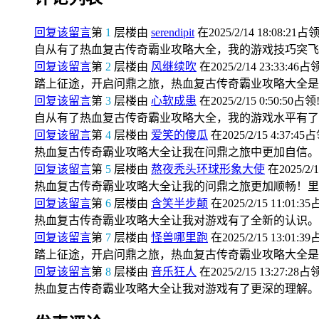
回复该留言
第
1
层楼由
serendipit
在2025/2/14 18:08:21占领
自从有了热血复古传奇霸业攻略大全，我的游戏技巧突飞
回复该留言
第
2
层楼由
风继续吹
在2025/2/14 23:33:46占
踏上征途，开启问鼎之旅，热血复古传奇霸业攻略大全是
回复该留言
第
3
层楼由
心软成患
在2025/2/15 0:50:50占领
自从有了热血复古传奇霸业攻略大全，我的游戏水平有了
回复该留言
第
4
层楼由
爱笑的傻瓜
在2025/2/15 4:37:45
热血复古传奇霸业攻略大全让我在问鼎之旅中更加自信。
回复该留言
第
5
层楼由
熬夜秃头环球形象大使
在2025/2/1
热血复古传奇霸业攻略大全让我的问鼎之旅更加顺畅！里
回复该留言
第
6
层楼由
含笑半步颠
在2025/2/15 11:01:3
热血复古传奇霸业攻略大全让我对游戏有了全新的认识。
回复该留言
第
7
层楼由
怪兽哪里跑
在2025/2/15 13:01:3
踏上征途，开启问鼎之旅，热血复古传奇霸业攻略大全是
回复该留言
第
8
层楼由
音乐狂人
在2025/2/15 13:27:28占
热血复古传奇霸业攻略大全让我对游戏有了更深的理解。