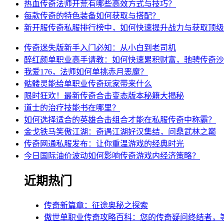
热血传奇法师开荒有哪些高效方式与技巧？
每款传奇的特色装备如何获取与搭配？
新开服传奇私服排行榜中，如何快速提升战力与获取顶级
传奇迷失版新手入门必知：从小白到老司机
醉红颜单职业高手请教：如何快速累积财富，驰骋传奇沙
我爱176，法师如何单挑赤月恶魔？
骷髅灵能给单职业传奇玩家带来什么
限时狂欢！最新传奇合击变态版本秘籍大揭秘
道士的治疗技能书在哪里？
如何选择适合的英雄合击组合才能在私服传奇中称霸？
金戈铁马笑傲江湖：奇遇江湖好汉集结，问鼎武林之巅
传奇网通私服发布：让你重温游戏的经典时光
今日国际油价波动如何影响传奇游戏内经济策略？
近期热门
传奇新篇章：征途奥秘之探索
傲世单职业传奇攻略百科：您的传奇疑问终结者，