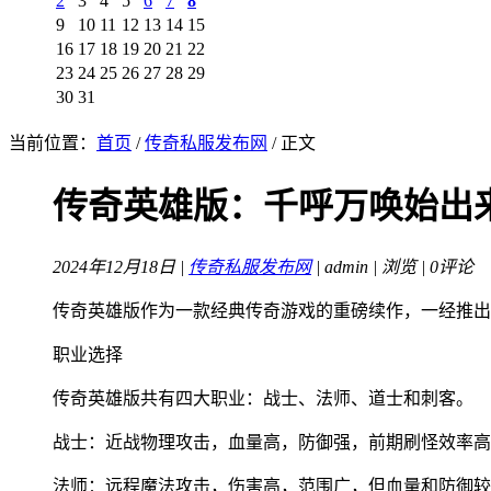
2
3
4
5
6
7
8
9
10
11
12
13
14
15
16
17
18
19
20
21
22
23
24
25
26
27
28
29
30
31
当前位置：
首页
/
传奇私服发布网
/ 正文
传奇英雄版：千呼万唤始出
2024年12月18日 |
传奇私服发布网
| admin |
浏览 | 0评论
传奇英雄版作为一款经典传奇游戏的重磅续作，一经推出
职业选择
传奇英雄版共有四大职业：战士、法师、道士和刺客。
战士：近战物理攻击，血量高，防御强，前期刷怪效率高
法师：远程魔法攻击，伤害高，范围广，但血量和防御较