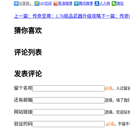
分享到：
QQ空间
新浪微博
腾讯微博
人人网
微信
上一篇：传奇至尊：1.76极品武器升级攻略
下一篇：传奇
猜你喜欢
评论列表
发表评论
留个名呗
必填
，人过留名
还有邮箱
选填，填了我
网站链接
选填，欢迎站
验证的码
必填
，不填不