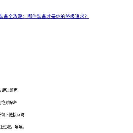
装备全攻略：哪件装备才是你的终极追求？
 雁过留声
们绝对保密
长留下链接互访
让过哦，嘻嘻。