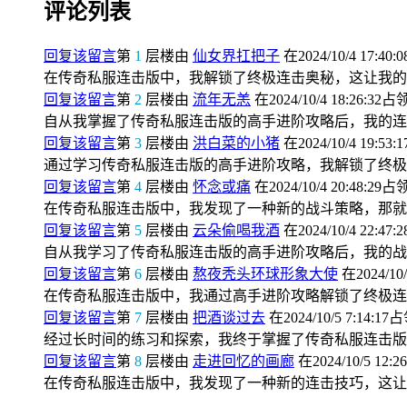
评论列表
回复该留言
第
1
层楼由
仙女界扛把子
在2024/10/4 17:40:
在传奇私服连击版中，我解锁了终极连击奥秘，这让我的
回复该留言
第
2
层楼由
流年无恙
在2024/10/4 18:26:32占
自从我掌握了传奇私服连击版的高手进阶攻略后，我的连
回复该留言
第
3
层楼由
洪白菜的小猪
在2024/10/4 19:53:
通过学习传奇私服连击版的高手进阶攻略，我解锁了终极
回复该留言
第
4
层楼由
怀念或痛
在2024/10/4 20:48:29占
在传奇私服连击版中，我发现了一种新的战斗策略，那就
回复该留言
第
5
层楼由
云朵偷喝我酒
在2024/10/4 22:47:
自从我学习了传奇私服连击版的高手进阶攻略后，我的战
回复该留言
第
6
层楼由
熬夜秃头环球形象大使
在2024/10/
在传奇私服连击版中，我通过高手进阶攻略解锁了终极连
回复该留言
第
7
层楼由
把酒谈过去
在2024/10/5 7:14:17
经过长时间的练习和探索，我终于掌握了传奇私服连击版
回复该留言
第
8
层楼由
走进回忆的画廊
在2024/10/5 12:2
在传奇私服连击版中，我发现了一种新的连击技巧，这让