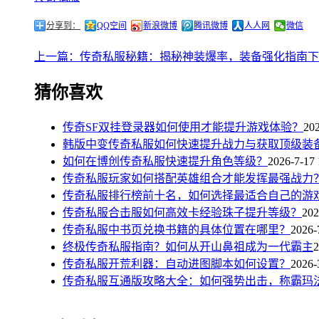
分享到：
QQ空间
新浪微博
腾讯微博
人人网
微信
上一篇：传奇私服秘籍：揭秘神装爆率，装备强化指南
下
猜你喜欢
传奇SF双挂登录器如何使用才能提升游戏体验？
202
韩版中变传奇私服如何快速提升战力与获取顶级装
如何在博创传奇私服快速提升角色等级？
2026-7-17 
传奇私服玩家如何搭配英雄组合才能发挥最强战力
传奇私服排行榜前十名，如何选择最适合自己的游
传奇私服合击服如何高效卡经验珠子提升等级？
202
传奇私服中书页兑换书籍的具体位置在哪里？
2026-
终极传奇私服指南？如何从开山鼻祖成为一代霸主
2
传奇私服开荒利器：自动进图脚本如何设置？
2026-
传奇私服互通版攻略大全：如何强势出击，称霸玛