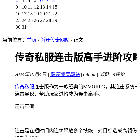
2
3
4
5
6
7
8
9
10
11
12
13
14
15
16
17
18
19
20
21
22
23
24
25
26
27
28
29
30
31
当前位置：
首页
/
新开传奇网站
/ 正文
传奇私服连击版高手进阶攻
2024年10月4日 |
新开传奇网站
| admin |
浏览 | 8评论
传奇私服
连击版作为一款经典的MMORPG，其连击系
连击奥秘，帮助玩家进阶成为连击高手。
连击基础
连击是在短时间内连续释放多个技能，对目标造成高额伤