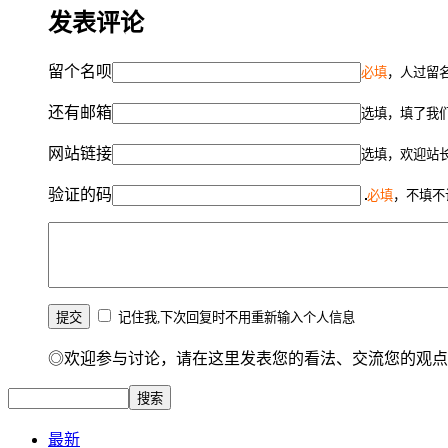
发表评论
留个名呗
必填
，人过留名
还有邮箱
选填，填了我
网站链接
选填，欢迎站
验证的码
必填
，不填不
记住我,下次回复时不用重新输入个人信息
◎欢迎参与讨论，请在这里发表您的看法、交流您的观点
最新