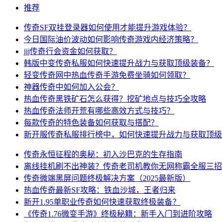
推荐
传奇SF双挂登录器如何使用才能提升游戏体验？
今日国际油价波动如何影响传奇游戏内经济策略？
jjj传奇行会资金如何获取？
韩版中变传奇私服如何快速提升战力与获取顶级装备？
轻变传奇网中热血传奇手游免费坐骑如何领取？
神器传奇中如何加入公会？
热血传奇黑铁矿石怎么获得？挖矿地点与技巧全攻略
热血传奇法师开荒有哪些高效方式与技巧？
每款传奇的特色装备如何获取与搭配？
新开服传奇私服排行榜中，如何快速提升战力与获取顶级
传奇永恒征程的奥秘：初入沙巴克的生存指南
离线挂机刷不出神装？传奇老司机教你无网称霸全服三招
传奇微端黑屏问题终极解决方案（2025最新版）
热血传奇最新SF攻略：铁血沙城，王者归来
新开1.95单职业传奇如何快速获取终极装备？
《传奇1.76微变手游》终极秘籍：新手入门到进阶攻略