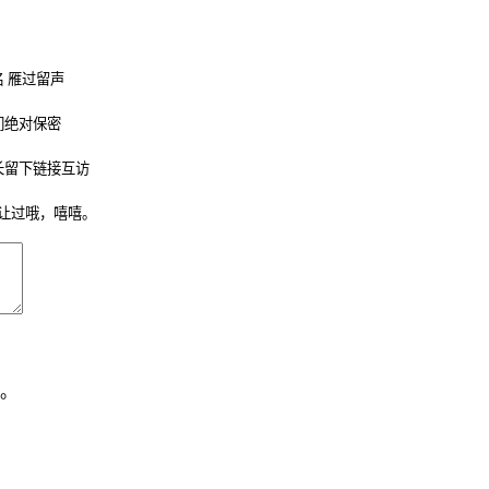
 雁过留声
们绝对保密
长留下链接互访
让过哦，嘻嘻。
。